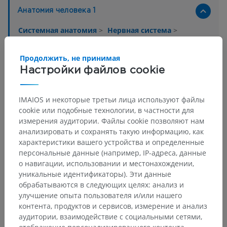
Анатомия человека 1
Системная анатомия
>
Нервная система
>
Центральная нервная система
>
Головной мозг
>
Ромбовидный мозг
>
Продолжить, не принимая
Задний мозг; мост и мозжечок
>
Мозжечок
>
Настройки файлов cookie
Мозжечковые ножки
>
Нижняя мозжечковая ножка
>
Веревчатое тело
IMAIOS и некоторые третьи лица используют файлы
Основные структуры:
Нет анатомических терминов,
cookie или подобные технологии, в частности для
относящихся к этой части тела
измерения аудитории. Файлы cookie позволяют нам
анализировать и сохранять такую информацию, как
характеристики вашего устройства и определенные
персональные данные (например, IP-адреса, данные
о навигации, использовании и местонахождении,
Переводы
уникальные идентификаторы). Эти данные
обрабатываются в следующих целях: анализ и
улучшение опыта пользователя и/или нашего
контента, продуктов и сервисов, измерение и анализ
Заметили ошибку?
аудитории, взаимодействие с социальными сетями,