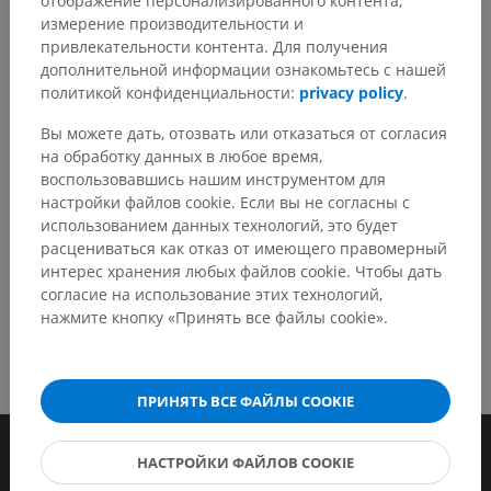
отображение персонализированного контента,
Не стесняйтесь предложить поправку, свою версию
измерение производительности и
перевода или решение по улучшению контента.
привлекательности контента. Для получения
дополнительной информации ознакомьтесь с нашей
Сообщить об ошибке
политикой конфиденциальности:
privacy policy
.
Вы можете дать, отозвать или отказаться от согласия
на обработку данных в любое время,
СКАЧАТЬ ПРИЛОЖЕНИЕ
воспользовавшись нашим инструментом для
настройки файлов cookie. Если вы не согласны с
использованием данных технологий, это будет
расцениваться как отказ от имеющего правомерный
интерес хранения любых файлов cookie. Чтобы дать
согласие на использование этих технологий,
нажмите кнопку «Принять все файлы cookie».
ПРИНЯТЬ ВСЕ ФАЙЛЫ COOKIE
НАСТРОЙКИ ФАЙЛОВ COOKIE