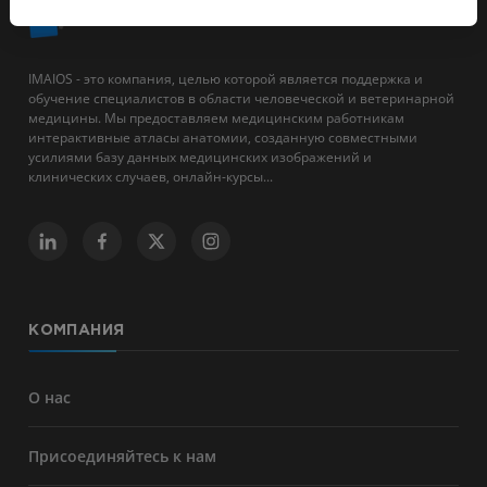
IMAIOS - это компания, целью которой является поддержка и
обучение специалистов в области человеческой и ветеринарной
медицины. Мы предоставляем медицинским работникам
интерактивные атласы анатомии, созданную совместными
усилиями базу данных медицинских изображений и
клинических случаев, онлайн-курсы...
КОМПАНИЯ
О нас
Присоединяйтесь к нам