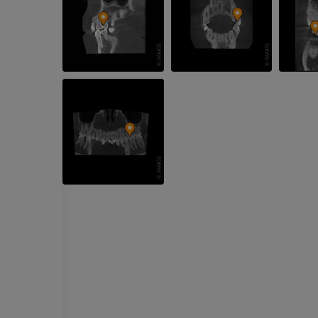
МРТ верхней
Нижняя кон
Иллюстрации
конечности
MPT
ПРЕМИУМ
ПРЕМИУМ
Рентгеногр
МРТ плечевого сустава
нижней кон
MPT
Рентгеногра
ПРЕМИУМ
БЕСПЛАТНО
МРТ запястья
МРТ нижней
MPT
MPT
ПРЕМИУМ
ПРЕМИУМ
МРТ локтевого сустава
Hip MRI
MPT
MPT
ПРЕМИУМ
ПРЕМИУМ
МРТ кисти
МРТ коленно
MPT
MPT
ПРЕМИУМ
ПРЕМИУМ