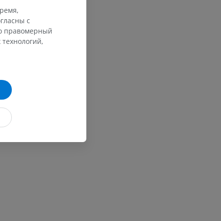
время,
ерии и
гласны с
го правомерный
 технологий,
я артерий
чностей