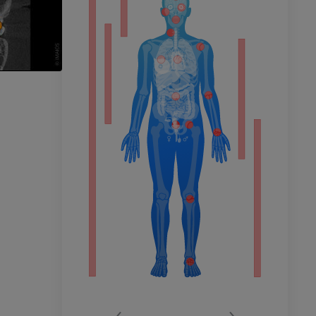
ечность
афия
ечности
ммы
 конечности
го сустава
‹
›