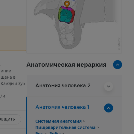
Анатомическая иерархия
,
линии
ащена в
 Каждый зуб
Анатомия человека 2
)
и
Анатомия человека 1
ОБЩИТЬ
Системная анатомия
>
Пищеварительная система
>
Рот
>
Зубы
>