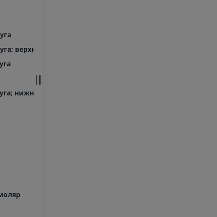
уга
га; верхняя зубная дуга
уга
га; нижняя зубная дуга
моляр