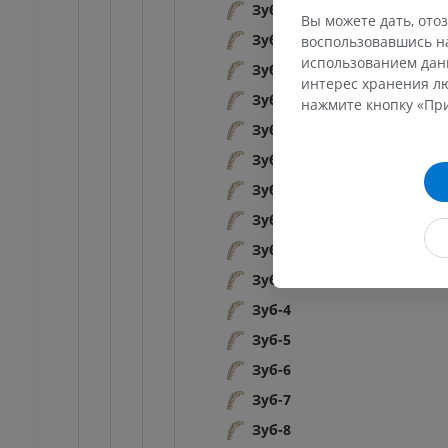
Зуб-24
Вы можете дать, отоз
Зуб-25
воспользовавшись на
использованием данн
Зуб-26
интерес хранения лю
Зуб-27
нажмите кнопку «При
Зуб-28
Зуб-29
Зуб-3
Зуб-30
Зуб-31
Зуб-32
Зуб-4
Зуб-5
Зуб-6
Зуб-7
Зуб-8