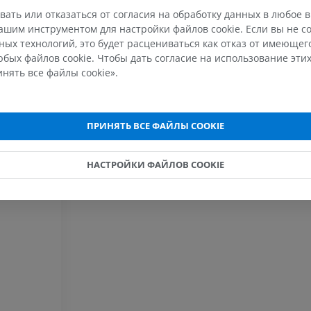
вать или отказаться от согласия на обработку данных в любое 
Голень (арт
шим инструментом для настройки файлов cookie. Если вы не со
кости)
ых технологий, это будет расцениваться как отказ от имеюще
KT
бых файлов cookie. Чтобы дать согласие на использование этих
БЕСПЛАТНО
нять все файлы cookie».
Ангиографи
нижних коне
ПРИНЯТЬ ВСЕ ФАЙЛЫ COOKIE
Ангиография
БЕСПЛАТНО
НАСТРОЙКИ ФАЙЛОВ COOKIE