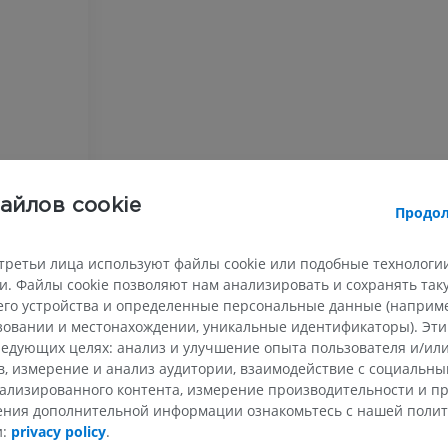
Рентгенография
КТ-артрогр
верхней конечности
коленного с
Рентгенограммы
КТ артрограм
ПРЕМИУМ
ПРЕМИУМ
Верхняя конечность
МРТ предпл
Иллюстрации
заднего отд
MPT
ПРЕМИУМ
айлов cookie
Продол
ПРЕМИУМ
Ангиография артерий
третьи лица используют файлы cookie или подобные технологии
верхней конечности
МРТ передне
. Файлы cookie позволяют нам анализировать и сохранять та
Ангиография
стопы
го устройства и определенные персональные данные (например
MPT
БЕСПЛАТНО
ьзовании и местонахождении, уникальные идентификаторы). Эт
ПРЕМИУМ
едующих целях: анализ и улучшение опыта пользователя и/или
в, измерение и анализ аудитории, взаимодействие с социальны
Visible Human Project
Фотографии
Lower limb 
ализированного контента, измерение производительности и п
KT
чения дополнительной информации ознакомьтесь с нашей поли
ПРЕМИУМ
ПРЕМИУМ
и:
privacy policy
.