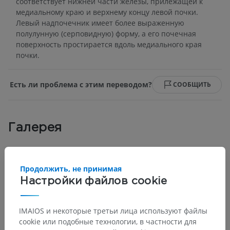
соответствует нижней части железы, прилежащей к
медиальному краю и верхнему концу левой почки.
Левый надпочечник имеет более выраженную
полулунную (серповидную) форму, а его почечная
поверхность простирается вдоль медиального края
почки.
Есть ли проблема с этим переводом?
СООБЩИТЬ
Галерея
Продолжить, не принимая
Настройки файлов cookie
IMAIOS и некоторые третьи лица используют файлы
cookie или подобные технологии, в частности для