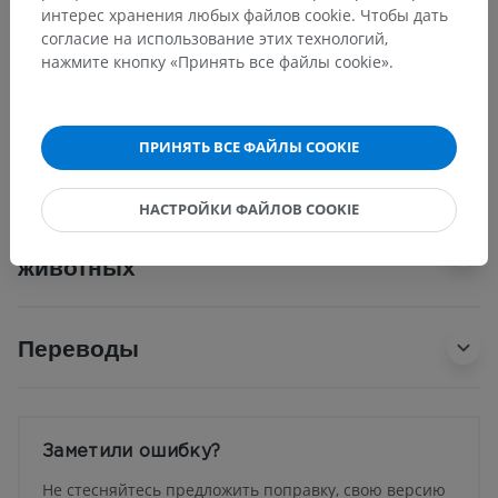
интерес хранения любых файлов cookie. Чтобы дать
Системная анатомия
>
Эндокринные железы
>
согласие на использование этих технологий,
Надпочечник
>
Почечная поверхность
нажмите кнопку «Принять все файлы cookie».
Основные структуры:
Нет анатомических терминов,
относящихся к этой части тела
ПРИНЯТЬ ВСЕ ФАЙЛЫ COOKIE
НАСТРОЙКИ ФАЙЛОВ COOKIE
Сравнительная анатомия
животных
Переводы
Заметили ошибку?
Не стесняйтесь предложить поправку, свою версию