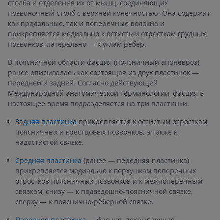
столба и отделения их от мышц, соединяющих
позвоночный столб с верхней конечностью. Она содержит
как продольные, так и поперечные волокна и
прикрепляется медиально к остистым отросткам грудных
позвонков, латерально — к углам рёбер.
В поясничной области фасция (поясничный апоневроз)
ранее описывалась как состоящая из двух пластинок —
передней и задней. Согласно действующей
Международной анатомической терминологии, фасция в
настоящее время подразделяется на три пластинки.
Задняя пластинка
прикрепляется к остистым отросткам
поясничных и крестцовых позвонков, а также к
надостистой связке.
Средняя пластинка
(ранее — передняя пластинка)
прикрепляется медиально к верхушкам поперечных
отростков поясничных позвонков и к межпоперечным
связкам, снизу — к подвздошно-поясничной связке,
сверху — к пояснично-рёберной связке.
Передняя пластинка
— фасция, покрывающая