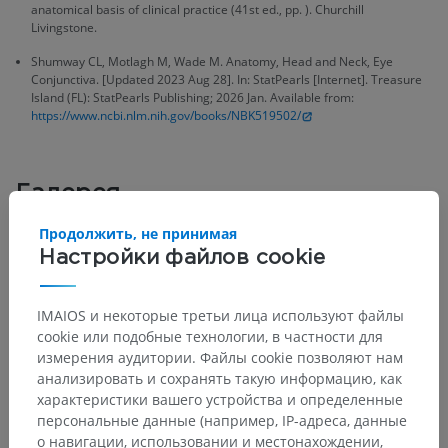
anatomical basis of clinical practice (41st ed., pp. ). Churchill
Livingstone.
Shumway CL, Motlagh M, Wade M. Anatomy, Head and Neck, Eye
Conjunctiva. [Updated 2023 Aug 28]. In: StatPearls [Internet]. Treasure
Island (FL): StatPearls Publishing; 2026 Jan. Available from:
https://www.ncbi.nlm.nih.gov/books/NBK519502/
Галерея
Продолжить, не принимая
Настройки файлов cookie
IMAIOS и некоторые третьи лица используют файлы
cookie или подобные технологии, в частности для
измерения аудитории. Файлы cookie позволяют нам
анализировать и сохранять такую информацию, как
характеристики вашего устройства и определенные
персональные данные (например, IP-адреса, данные
о навигации, использовании и местонахождении,