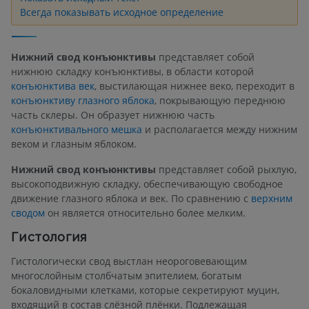
Всегда показывать исходное определение
Нижний свод конъюнктивы
представляет собой
нижнюю складку конъюнктивы, в области которой
конъюнктива век
, выстилающая нижнее веко, переходит в
конъюнктиву глазного яблока
, покрывающую переднюю
часть склеры. Он образует нижнюю часть
конъюнктивального мешка
и располагается между нижним
веком и глазным яблоком.
Нижний свод конъюнктивы
представляет собой рыхлую,
высокоподвижную складку, обеспечивающую свободное
движение глазного яблока и век. По сравнению с
верхним
сводом
он является относительно более мелким.
Гистология
Гистологически свод выстлан неороговевающим
многослойным столбчатым эпителием, богатым
бокаловидными клетками, которые секретируют муцин,
входящий в состав слёзной плёнки. Подлежащая