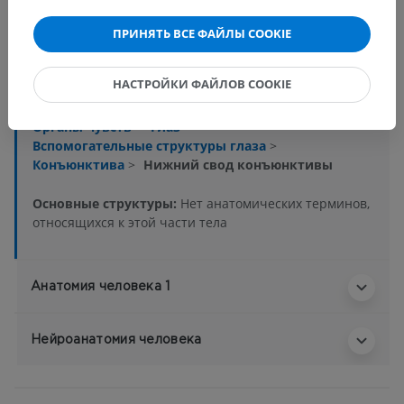
Анатомическая иерархия
ПРИНЯТЬ ВСЕ ФАЙЛЫ COOKIE
Анатомия человека 2
НАСТРОЙКИ ФАЙЛОВ COOKIE
Человеческое тело
>
Systemata integrantia
>
Органы чувств
>
Глаз
>
Вспомогательные структуры глаза
>
Конъюнктива
>
Нижний свод конъюнктивы
Основные структуры:
Нет анатомических терминов,
относящихся к этой части тела
Анатомия человека 1
Нейроанатомия человека