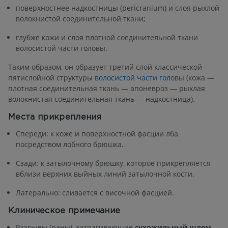
поверхностнее надкостницы (pericranium) и слоя рыхлой
волокнистой соединительной ткани;
глубже кожи и слоя плотной соединительной ткани
волосистой части головы.
Таким образом, он образует третий слой классической
пятислойной структуры
волосистой части головы
(кожа —
плотная соединительная ткань — апоневроз — рыхлая
волокнистая соединительная ткань — надкостница).
Места прикрепления
Спереди: к коже и поверхностной фасции лба
посредством лобного брюшка.
Сзади: к затылочному брюшку, которое прикрепляется
вблизи верхних выйных линий затылочной кости.
Латерально: сливается с височной фасцией.
Клиническое примечание
Разрывы (раны), затрагивающие
сухожильный шлем
,