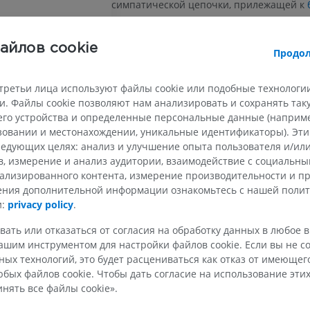
симпатической цепочки, прилежащей к
аорте
.
ВЕРХНЯЯ КОНЕЧНОСТЬ
НИЖНЯЯ КОНЕЧНОСТ
Данные симпатические параганглии отн
айлов cookie
Продол
симпатической нервной системе и наибо
 восходящая аорта
обнаруживаются в забрюшинном простр
МРТ верхней
Нижняя кон
третьи лица используют файлы cookie или подобные технологии
распределяясь от основания черепа до т
Иллюстрации
конечности
MPT
. Файлы cookie позволяют нам анализировать и сохранять та
преимущественной локализацией вблиз
ПРЕМИУМ
го устройства и определенные персональные данные (например
сосудов и органа Цукеркандля (у начала
ПРЕМИУМ
ца
ьзовании и местонахождении, уникальные идентификаторы). Эт
брыжеечной артерии и в области бифур
Рентгеногр
едующих целях: анализ и улучшение опыта пользователя и/или
аорты).
МРТ плечевого сустава
нижней кон
в, измерение и анализ аудитории, взаимодействие с социальны
MPT
Рентгеногра
я
Опухоли, возникающие из парааортальн
ализированного контента, измерение производительности и п
ПРЕМИУМ
БЕСПЛАТНО
обозначаются как параганглиомы и, как 
 артерия
чения дополнительной информации ознакомьтесь с нашей поли
являются вненадпочечниковыми; их нер
и:
privacy policy
.
ртерия
называют вненадпочечниковыми
МРТ запястья
МРТ нижней
вать или отказаться от согласия на обработку данных в любое 
феохромоцитомами.
ия
MPT
MPT
шим инструментом для настройки файлов cookie. Если вы не со
ПРЕМИУМ
ПРЕМИУМ
 артерия
Поскольку парааортальные тельца пред
ых технологий, это будет расцениваться как отказ от имеюще
собой небольшие скопления хеморецепт
артерия
бых файлов cookie. Чтобы дать согласие на использование этих
барорецепторов, они способны секрети
МРТ локтевого сустава
Hip MRI
нять все файлы cookie».
 нисходящая аорта
MPT
MPT
катехоламины, что проявляется такими 