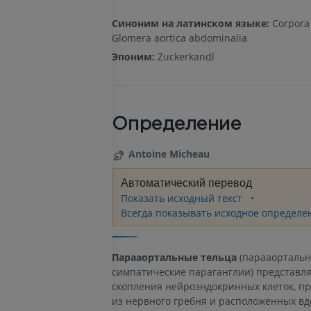
Синоним на латинском языке:
Corpora 
Glomera aortica abdominalia
Эпоним:
Zuckerkandl
Определение
Antoine Micheau
Автоматический перевод
Показать исходный текст
Всегда показывать исходное определе
Парааортальные тельца
(парааорталь
симпатические параганглии) представл
скопления нейроэндокринных клеток, п
из нервного гребня и расположенных вд