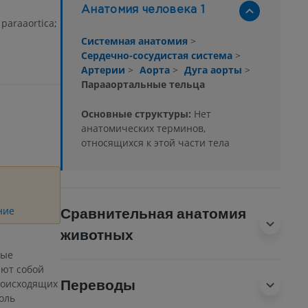
Анатомия человека 1
paraaortica;
Системная анатомия
>
Сердечно-сосудистая система
>
Артерии
>
Аорта
>
Дуга аорты
>
Парааортальные тельца
Основные структуры:
Нет
анатомических терминов,
относящихся к этой части тела
ние
Сравнительная анатомия
животных
ные
яют собой
Переводы
роисходящих
оль