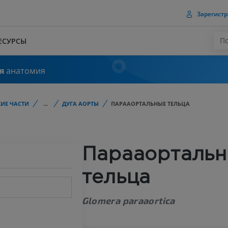
Зарегистр
ЕСУРСЫ
я
анатомия
ИЕ ЧАСТИ
...
ДУГА АОРТЫ
ПАРААОРТАЛЬНЫЕ ТЕЛЬЦА
Парааорталь
тельца
Glomera paraaortica