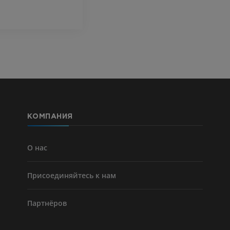
Visible Human Project
Фотографии
Lower limb 
KT
ПРЕМИУМ
ПРЕМИУМ
Голень (арт
кости)
KT
БЕСПЛАТНО
КОМПАНИЯ
Ангиографи
нижних коне
Ангиография
О нас
БЕСПЛАТНО
Присоединяйтесь к нам
Партнёров