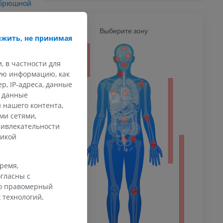
брюшной
Ь
Выберите зону
ВСЕ Т
осятся к
жить, не принимая
лее часто
анстве,
ечность
, в частности для
аза, с
кую информацию, как
и почечных
, IP-адреса, данные
 нижней
и данные
кации
афия
 нашего контента,
ечности
ми сетями,
ммы
ых телец,
ривлекательности
правило,
тикой
едко
 конечности
время,
гласны с
ставляют
го правомерный
оров и
 технологий,
ровать
симптомами,