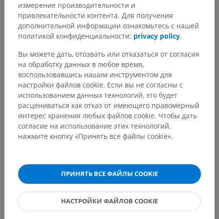
измерение производительности и
Системная анатомия
>
Нервная система
>
привлекательности контента. Для получения
Центральная нервная система
>
Головной мозг
>
дополнительной информации ознакомьтесь с нашей
Передний мозг
>
Промежуточный мозг
>
политикой конфиденциальности:
privacy policy
.
Гипоталамус
Вы можете дать, отозвать или отказаться от согласия
Основные структуры:
Нет анатомических терминов,
на обработку данных в любое время,
относящихся к этой части тела
воспользовавшись нашим инструментом для
настройки файлов cookie. Если вы не согласны с
использованием данных технологий, это будет
расцениваться как отказ от имеющего правомерный
Нейроанатомия человека
интерес хранения любых файлов cookie. Чтобы дать
согласие на использование этих технологий,
нажмите кнопку «Принять все файлы cookie».
Переводы
ПРИНЯТЬ ВСЕ ФАЙЛЫ COOKIE
Заметили ошибку?
НАСТРОЙКИ ФАЙЛОВ COOKIE
Не стесняйтесь предложить поправку, свою версию