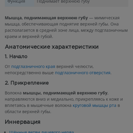
Функция
Поднимает верхнюю губу
Мышца, поднимающая верхнюю губу
— мимическая
мышца, обеспечивающая поднятие верхней губы. Она
располагается в средней зоне лица, между подглазничным
краем и верхней губой.
Анатомические характеристики
1. Нача́ло
От
подглазничного края
верхней челюсти,
непосредственно выше
подглазничного отверстия
.
2. Прикрепление
Волокна
мышцы, поднимающей верхнюю губу
,
направляются вниз и медиально, прикрепляясь к коже и
вплетаясь в мышечные волокна
круговой мышцы рта
в
области верхней губы.
Иннервация
Щёчные ветви лицевого нерва