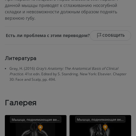
данной мышцы приводят к сглаживанию носогубной
складки и невозможности должным образом поднять
верхнюю губу.
Есть ли проблема с этим переводом?
СООБЩИТЬ
Литература
Gray, H. (2016)
Gray’s Anatomy: The Anatomical Basis of Clinical
Practice
. 41st edn. Edited by S. Standring. New York: Elsevier. Chapter
30: Face and Scalp, pp. 494.
Галерея