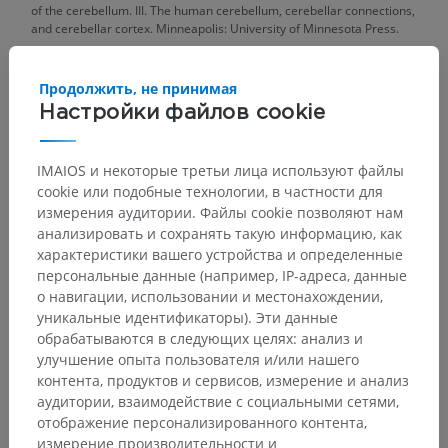
of the cerebellum. III. The human cerebellum, cerebellar connections,
and cerebellar cortex. Minneapolis: University of Minnesota Press.
Snell, R.S. (2010). ‘Chapter6: The Cerebellum and its Connections’, in
Clinical Neuroanatomy
. (7th ed.) Philadelphia: Wolters Kluwer
Продолжить, не принимая
Health/Lippincott Williams & Wilkins, pp. 232-233.
Настройки файлов cookie
IMAIOS и некоторые третьи лица используют файлы
Галерея
cookie или подобные технологии, в частности для
измерения аудитории. Файлы cookie позволяют нам
анализировать и сохранять такую информацию, как
характеристики вашего устройства и определенные
персональные данные (например, IP-адреса, данные
о навигации, использовании и местонахождении,
уникальные идентификаторы). Эти данные
обрабатываются в следующих целях: анализ и
улучшение опыта пользователя и/или нашего
контента, продуктов и сервисов, измерение и анализ
аудитории, взаимодействие с социальными сетями,
отображение персонализированного контента,
измерение производительности и