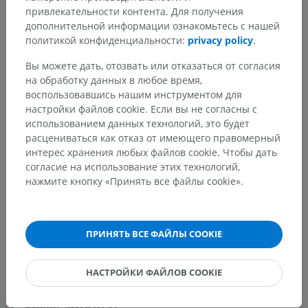
привлекательности контента. Для получения
дополнительной информации ознакомьтесь с нашей
политикой конфиденциальности:
privacy policy
.
Вы можете дать, отозвать или отказаться от согласия
на обработку данных в любое время,
воспользовавшись нашим инструментом для
настройки файлов cookie. Если вы не согласны с
использованием данных технологий, это будет
расцениваться как отказ от имеющего правомерный
интерес хранения любых файлов cookie. Чтобы дать
Анатомическая иерархия
согласие на использование этих технологий,
нажмите кнопку «Принять все файлы cookie».
Анатомия человека 2
Человеческое тело
>
Systemata integrantia
>
ПРИНЯТЬ ВСЕ ФАЙЛЫ COOKIE
Нервная система
>
Центральная нервная система
>
Головной мозг
>
НАСТРОЙКИ ФАЙЛОВ COOKIE
Мозжечок
>
Полушарие мозжечка
>
Передняя четырехугольная долька [H IV и H V]
>
Задняя часть [H V]