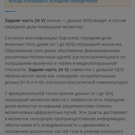
Всегда показывать исходное определение
Задняя часть [H V]
(иначе — долька V[H]) входит в состав
передней доли полушария мозжечка.
Согласно классификации Ларселла, передняя доля
включает пять долек (от I до V[H]) полушарий мозжечка.
Образование этих долек обусловлено формированием
различных поперечных щелей, распространяющихся по
полушариям мозжечка и червю в медиолатеральной
плоскости.
Задняя часть [H V]
совместно с долькой IV[H]
обозначается также как «передняя четырёхугольная
долька [H IV и H V]» (согласно классической номенклатуре).
С функциональной точки зрения дольки от I до V[H]
полушарий мозжечка вместе с червём (то есть передняя
доля) являются основными реципиентами спинно-
мозжечковых афферентных путей. Эти тракты доставляют
в мозжечок сенсорную проприоцептивную информацию,
обеспечивая его осведомлённость о движениях и
положении различных частей тела в режиме реального