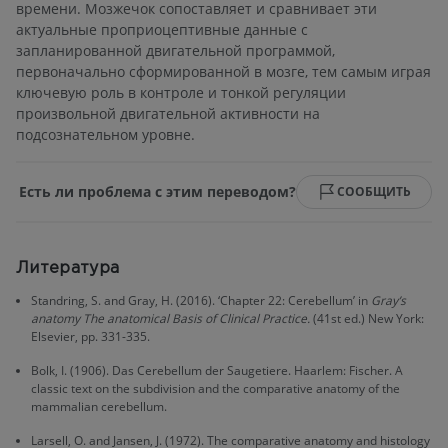
времени. Мозжечок сопоставляет и сравнивает эти
актуальные проприоцептивные данные с
запланированной двигательной программой,
первоначально сформированной в мозге, тем самым играя
ключевую роль в контроле и тонкой регуляции
произвольной двигательной активности на
подсознательном уровне.
Есть ли проблема с этим переводом?
СООБЩИТЬ
Литература
Standring, S. and Gray, H. (2016). ‘Chapter 22: Cerebellum’ in
Gray’s
anatomy The anatomical Basis of Clinical Practice.
(41st ed.) New York:
Elsevier, pp. 331-335.
Bolk, I. (1906). Das Cerebellum der Saugetiere. Haarlem: Fischer. A
classic text on the subdivision and the comparative anatomy of the
mammalian cerebellum.
Larsell, O. and Jansen, J. (1972). The comparative anatomy and histology