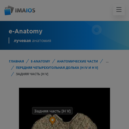
e-Anatomy
лучевая
анатомия
ГЛАВНАЯ
E-ANATOMY
АНАТОМИЧЕСКИЕ ЧАСТИ
...
ПЕРЕДНЯЯ ЧЕТЫРЕХУГОЛЬНАЯ ДОЛЬКА [H IV И H V]
ЗАДНЯЯ ЧАСТЬ [H V]