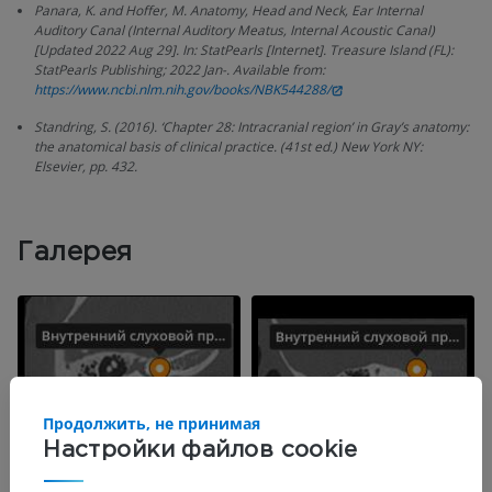
Panara, K. and Hoffer, M. Anatomy, Head and Neck, Ear Internal
Auditory Canal (Internal Auditory Meatus, Internal Acoustic Canal)
[Updated 2022 Aug 29]. In: StatPearls [Internet]. Treasure Island (FL):
StatPearls Publishing; 2022 Jan-. Available from:
https://www.ncbi.nlm.nih.gov/books/NBK544288/
Standring, S. (2016). ‘Chapter 28: Intracranial region’ in Gray’s anatomy:
the anatomical basis of clinical practice. (41st ed.) New York NY:
Elsevier, pp. 432.
Галерея
Продолжить, не принимая
Настройки файлов cookie