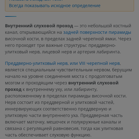
Всегда показывать исходное определение
Внутренний слуховой проход
— это небольшой костный
канал, открывающийся на
задней поверхности пирамиды
височной кости, в пределах задней черепной ямки. Через
него проходят три важные структуры: преддверно-
улитковый нерв, лицевой нерв и артерия лабиринта.
Преддверно-улитковый нерв, или VIII черепной нерв
,
является специальным чувствительным нервом, берущим
начало на уровне соединения моста с продолговатым
мозгом и проходящим через
внутренний слуховой
проход
к внутреннему уху, или лабиринту,
расположенному в пределах пирамиды височной кости.
Нерв состоит из преддверной и улитковой частей,
иннервирующих соответственно преддверную и
улитковую части внутреннего уха. Преддверная часть
включает маточку, мешочек и полукружные каналы и
связана с регуляцией равновесия, тогда как улитковая
часть обеспечивает слуховую функцию.