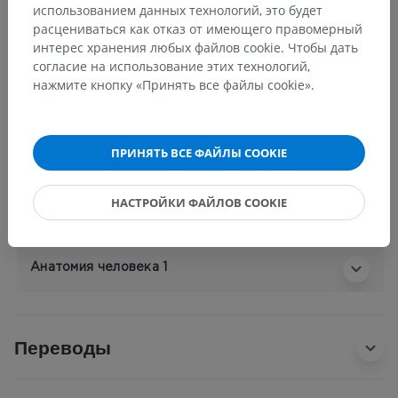
использованием данных технологий, это будет
расцениваться как отказ от имеющего правомерный
Анатомия человека 2
интерес хранения любых файлов cookie. Чтобы дать
согласие на использование этих технологий,
Человеческое тело
>
нажмите кнопку «Принять все файлы cookie».
Systemata musculoskeletalia
>
Systema skeletale
>
Соединения черепа
>
Суставы черепа
>
Атлантозатылочный сустав
>
Передняя атлантозатылочная мембрана
ПРИНЯТЬ ВСЕ ФАЙЛЫ COOKIE
Основные структуры:
Нет анатомических терминов,
НАСТРОЙКИ ФАЙЛОВ COOKIE
относящихся к этой части тела
Анатомия человека 1
Переводы