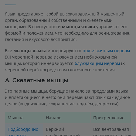
Язык представляет собой высокоподвижный мышечный
орган, образованный собственными и скелетными
мышцами. В совокупности
мышцы языка
управляют его
формой и положением, что необходимо для речи, жевания,
глотания и вкусового восприятия.
Все
мышцы языка
иннервируются
подъязычным нервом
(XII черепной нерв), за исключением небно-язычной
мышцы, которая иннервируется
блуждающим нервом
(X
черепной нерв) посредством глоточного сплетения.
А. Скелетные мышцы
Это парные мышцы, берущие начало за пределами языка
и вплетающиеся в него; они перемещают язык как единое
целое (выдвижение, сокращение, подъём, депрессия).
Мышца
Начало
Прикрепление
Подбородочно-
Верхний
Вся вентральная
язычная
подбородочный
поверхность языка 