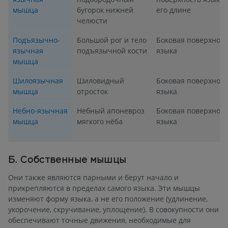
мышца
бугорок нижней
его длине
челюсти
Подъязычно-
Большой рог и тело
Боковая поверхност
язычная
подъязычной кости
языка
мышца
Шилоязычная
Шиловидный
Боковая поверхност
мышца
отросток
языка
Небно-язычная
Небный апоневроз
Боковая поверхност
мышца
мягкого нёба
языка
Б. Собственные мышцы
Они также являются парными и берут начало и
прикрепляются в пределах самого языка. Эти мышцы
изменяют форму языка, а не его положение (удлинение,
укорочение, скручивание, уплощение). В совокупности они
обеспечивают точные движения, необходимые для