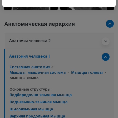
Анатомическая иерархия
Анатомия человека 2
Анатомия человека 1
Системная анатомия
>
Мышцы; мышечная система
>
Мышцы головы
>
Мышцы языка
Основные структуры:
Подбородочно-язычная мышца
Подъязычно-язычная мышца
Шилоязычная мышца
Верхняя продольная мышца