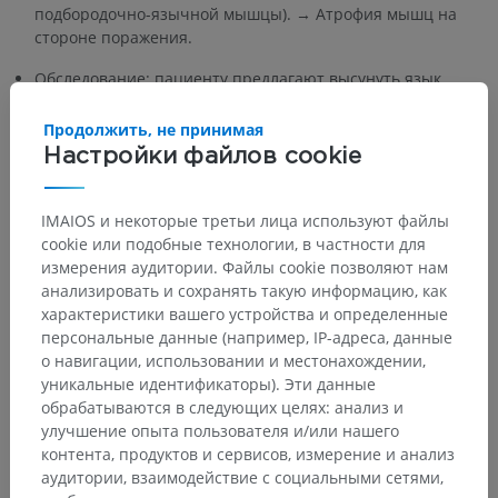
подбородочно-язычной мышцы). → Атрофия мышц на
стороне поражения.
Обследование: пациенту предлагают высунуть язык,
после чего оценивают наличие отклонения или
фасцикуляций.
Продолжить, не принимая
Настройки файлов cookie
Есть ли проблема с этим переводом?
СООБЩИТЬ
IMAIOS и некоторые третьи лица используют файлы
cookie или подобные технологии, в частности для
измерения аудитории. Файлы cookie позволяют нам
Литература
анализировать и сохранять такую информацию, как
Gray, H. (2016)
Gray’s Anatomy: The Anatomical Basis of Clinical
характеристики вашего устройства и определенные
Practice
. 41st edn. Edited by S. Standring. New York: Elsevier. Chapter
персональные данные (например, IP-адреса, данные
31: Oral Cavity, pp. 511-513.
о навигации, использовании и местонахождении,
уникальные идентификаторы). Эти данные
Dotiwala AK, Samra NS. Anatomy, Head and Neck, Tongue. [Updated
обрабатываются в следующих целях: анализ и
2023 Aug 21]. In: StatPearls [Internet]. Treasure Island (FL): StatPearls
Publishing; 2025 Jan-. Available from:
улучшение опыта пользователя и/или нашего
https://www.ncbi.nlm.nih.gov/books/NBK507782/
контента, продуктов и сервисов, измерение и анализ
аудитории, взаимодействие с социальными сетями,