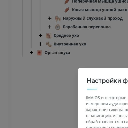
Поперечная мышца ушно
Косая мышца ушной рак
Наружный слуховой проход
Барабанная перепонка
Среднее ухо
Внутреннее ухо
Орган вкуса
Настройки ф
IMAIOS и некоторые 
измерения аудитории
характеристики ваше
о навигации, испол
обрабатываются в сл
продуктов и сервисо