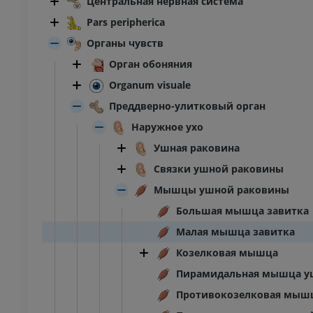
Центральная нервная система
Pars peripherica
Органы чувств
Орган обоняния
Organum visuale
Преддверно-улитковый орган
Наружное ухо
Ушная раковина
Связки ушной раковины
Мышцы ушной раковины
Большая мышца завитка
Малая мышца завитка
Козелковая мышца
Пирамидальная мышца у
Противокозелковая мыш