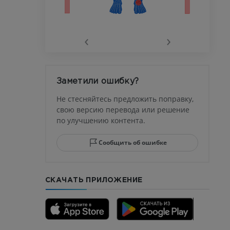
го сустава
‹
›
афия
устава
Заметили ошибку?
ма
Не стесняйтесь предложить поправку,
свою версию перевода или решение
по улучшению контента.
юсны и
ела стопы
Сообщить об ошибке
СКАЧАТЬ ПРИЛОЖЕНИЕ
го отдела