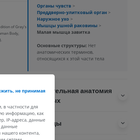
Органы чувств
>
Преддверно-улитковый орган
>
Наружное ухо
>
Мышцы ушной раковины
>
dition of Gray's
Малая мышца завитка
Human Body,
.
Основные структуры:
Нет
анатомических терминов,
относящихся к этой части тела
Сравнительная анатомия
жить, не принимая
животных
, в частности для
кую информацию, как
, IP-адреса, данные
Переводы
и данные
 нашего контента,
ми сетями,