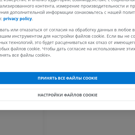
ализированного контента, измерение производительности и п
чения дополнительной информации ознакомьтесь с нашей поли
ВЕРХНЯЯ КОНЕЧНОСТЬ
НИЖНЯЯ КОНЕЧНОСТ
и:
privacy policy
.
МРТ верхней
Нижняя кон
вать или отказаться от согласия на обработку данных в любое 
Иллюстрации
конечности
шим инструментом для настройки файлов cookie. Если вы не со
MPT
ПРЕМИУМ
ых технологий, это будет расцениваться как отказ от имеюще
ПРЕМИУМ
бых файлов cookie. Чтобы дать согласие на использование этих
нять все файлы cookie».
Рентгеногр
МРТ плечевого сустава
нижней кон
MPT
Рентгеногра
ПРЕМИУМ
БЕСПЛАТНО
ПРИНЯТЬ ВСЕ ФАЙЛЫ COOKIE
МРТ запястья
МРТ нижней
MPT
MPT
НАСТРОЙКИ ФАЙЛОВ COOKIE
ПРЕМИУМ
ПРЕМИУМ
МРТ локтевого сустава
Hip MRI
MPT
MPT
ПРЕМИУМ
ПРЕМИУМ