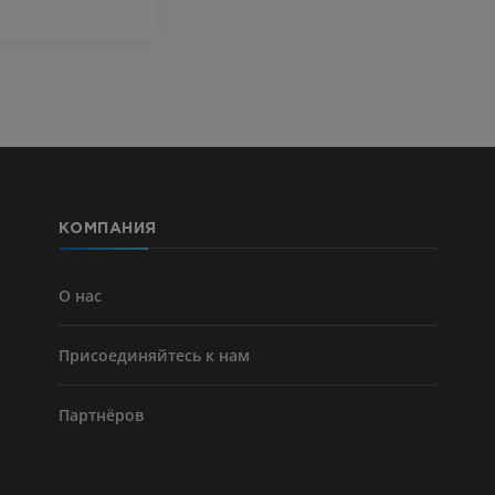
Visible Human Project
Фотографии
Lower limb 
KT
ПРЕМИУМ
ПРЕМИУМ
Голень (арт
кости)
KT
БЕСПЛАТНО
КОМПАНИЯ
Ангиографи
нижних коне
Ангиография
О нас
БЕСПЛАТНО
Присоединяйтесь к нам
Партнёров