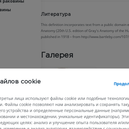
й раковины
овины
Литература
This definition incorporates text from a public domain e
Anatomy (20th U.S. edition of Gray's Anatomy of the 
published in 1918 – from http://www.bartleby.com/107/)
Галерея
айлов cookie
Продол
третьи лица используют файлы cookie или подобные технологии
. Файлы cookie позволяют нам анализировать и сохранять та
го устройства и определенные персональные данные (например
ьзовании и местонахождении, уникальные идентификаторы). Эт
едующих целях: анализ и улучшение опыта пользователя и/или
в, измерение и анализ аудитории, взаимодействие с социальны