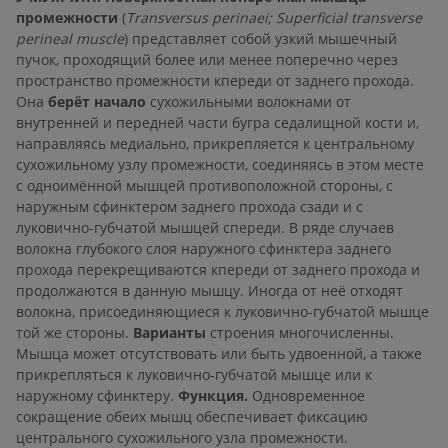
промежности
(
Transversus perinaei; Superficial transverse
perineal muscle
) представляет собой узкий мышечный
пучок, проходящий более или менее поперечно через
пространство промежности кпереди от заднего прохода.
Она
берёт начало
сухожильными волокнами от
внутренней и передней части бугра седалищной кости и,
направляясь медиально, прикрепляется к центральному
сухожильному узлу промежности, соединяясь в этом месте
с одноимённой мышцей противоположной стороны, с
наружным сфинктером заднего прохода сзади и с
луковично-губчатой мышцей спереди. В ряде случаев
волокна глубокого слоя наружного сфинктера заднего
прохода перекрещиваются кпереди от заднего прохода и
продолжаются в данную мышцу. Иногда от неё отходят
волокна, присоединяющиеся к луковично-губчатой мышце
той же стороны.
Варианты
строения многочисленны.
Мышца может отсутствовать или быть удвоенной, а также
прикрепляться к луковично-губчатой мышце или к
наружному сфинктеру.
Функция.
Одновременное
сокращение обеих мышц обеспечивает фиксацию
центрального сухожильного узла промежности.