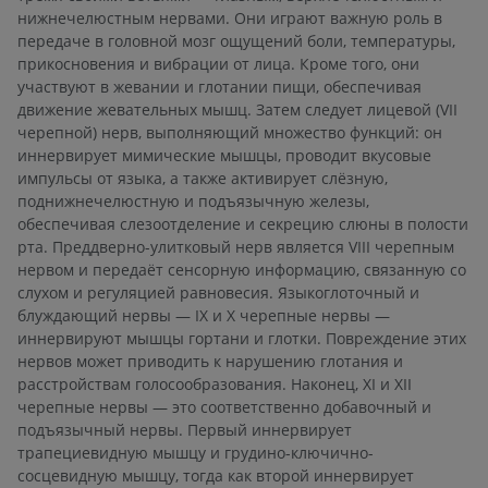
нижнечелюстным нервами. Они играют важную роль в
передаче в головной мозг ощущений боли, температуры,
прикосновения и вибрации от лица. Кроме того, они
участвуют в жевании и глотании пищи, обеспечивая
движение жевательных мышц. Затем следует лицевой (VII
черепной) нерв, выполняющий множество функций: он
иннервирует мимические мышцы, проводит вкусовые
импульсы от языка, а также активирует слёзную,
поднижнечелюстную и подъязычную железы,
обеспечивая слезоотделение и секрецию слюны в полости
рта. Преддверно-улитковый нерв является VIII черепным
нервом и передаёт сенсорную информацию, связанную со
слухом и регуляцией равновесия. Языкоглоточный и
блуждающий нервы — IX и X черепные нервы —
иннервируют мышцы гортани и глотки. Повреждение этих
нервов может приводить к нарушению глотания и
расстройствам голосообразования. Наконец, XI и XII
черепные нервы — это соответственно добавочный и
подъязычный нервы. Первый иннервирует
трапециевидную мышцу и грудино-ключично-
сосцевидную мышцу, тогда как второй иннервирует