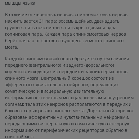
мышцы языка.
В отличие от черепных нервов, спинномозговых нервов
насчитывается 31 пара: восемь шейных, двенадцать
грудных, пять поясничных, пять крестцовых и одна
копчиковая пара. Каждая пара спинномозговых нервов
берёт начало от соответствующего сегмента спинного
мозга.
Каждый спинномозговой нерв образуется путём слияния
переднего (вентрального) и заднего (дорсального)
корешков, исходящих из передних и задних серых рогов
спинного мозга. Вентральный корешок состоит из
эфферентных двигательных нейронов, передающих
соматическую и висцеральную двигательную
информацию к скелетным мышцам, железам и внутренним
органам; тела этих нейронов располагаются в передних и
боковых серых рогах спинного мозга. Дорсальный корешок
образован афферентными чувствительными нейронами,
передающими висцеральную и соматическую сенсорную
информацию от периферических рецепторов обратно в
спинной мозг.