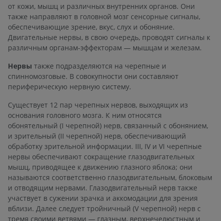
от кожи, мышц и различных внутренних органов. Они
также направляют в головной мозг сенсорные сигналы,
обеспечивающие зрение, вкус, слух и обоняние.
Двигательные нервы, в свою очередь, проводят сигналы к
различным органам-эффекторам — мышцам и железам.
Нервы
также подразделяются на черепные и
спинномозговые. В совокупности они составляют
периферическую нервную систему.
Существует 12 пар черепных нервов, выходящих из
основания головного мозга. К ним относятся
обонятельный (I черепной) нерв, связанный с обонянием,
и зрительный (II черепной) нерв, обеспечивающий
обработку зрительной информации. III, IV и VI черепные
нервы обеспечивают сокращение глазодвигательных
мышц, приводящее к движению глазного яблока; они
называются соответственно глазодвигательным, блоковым
и отводящим нервами. Глазодвигательный нерв также
участвует в сужении зрачка и аккомодации для зрения
вблизи. Далее следует тройничный (V черепной) нерв с
тремя своими ветвями — глазным, верхнечелюстным и