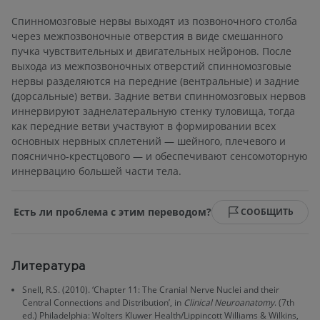
Спинномозговые нервы выходят из позвоночного столба
через межпозвоночные отверстия в виде смешанного
пучка чувствительных и двигательных нейронов. После
выхода из межпозвоночных отверстий спинномозговые
нервы разделяются на передние (вентральные) и задние
(дорсальные) ветви. Задние ветви спинномозговых нервов
иннервируют заднелатеральную стенку туловища, тогда
как передние ветви участвуют в формировании всех
основных нервных сплетений — шейного, плечевого и
пояснично-крестцового — и обеспечивают сенсомоторную
иннервацию большей части тела.
Есть ли проблема с этим переводом?
СООБЩИТЬ
Литература
Snell, R.S. (2010). ‘Chapter 11: The Cranial Nerve Nuclei and their
Central Connections and Distribution’, in
Clinical Neuroanatomy
. (7th
ed.) Philadelphia: Wolters Kluwer Health/Lippincott Williams & Wilkins,