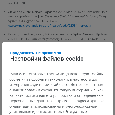
pp. 331-370.
Cleveland Clinic. Nerves. [Updated 2022 Mar 22, by a Cleveland Clinic
medical professional]. In:
Cleveland Clinic/Home/Health Library/Body
Systems & Organs.
Available from:
https://my.clevelandclinic.org/health/body/22584-nerves
Kaiser, J.T. and Lugo-Pico, J.G. Neuroanatomy, Spinal Nerves. [Updated
2021 Jul 31]. In:
StatPearls [Internet].
Treasure Island (FL): StatPearls
Publishing; 2022 Jan-. Available from:
https://www.ncbi.nlm.nih.gov/books/NBK542218/
Продолжить, не принимая
Fillmore, E.P. and Seifert, M.F. (2015). ‘Chapter 22-Anatomy of the
Настройки файлов cookie
Trigeminal Nerve’, in
Nerves and Nerve Injuries.
Editor(s): Tubbs, R.S.,
Rizk, E., Shoja, M.M., Loukas, M., Barbaro, N. and Spinner, R.J. Academic
Press, pp. 319-350.
https://doi.org/10.1016/B978-0-12-410390-0.00023-
IMAIOS и некоторые третьи лица используют файлы
8
cookie или подобные технологии, в частности для
измерения аудитории. Файлы cookie позволяют нам
анализировать и сохранять такую информацию, как
Галерея
характеристики вашего устройства и определенные
персональные данные (например, IP-адреса, данные
о навигации, использовании и местонахождении,
уникальные идентификаторы). Эти данные