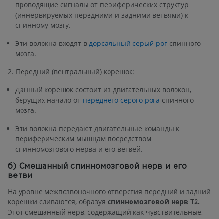
проводящие сигналы от периферических структур
(иннервируемых передними и задними ветвями) к
спинному мозгу.
Эти волокна входят в
дорсальный серый рог
спинного
мозга.
2.
Передний (вентральный) корешок
:
Данный корешок состоит из двигательных волокон,
берущих начало от
переднего серого рога
спинного
мозга.
Эти волокна передают двигательные команды к
периферическим мышцам посредством
спинномозгового нерва и его ветвей.
б) Смешанный спинномозговой нерв и его
ветви
На уровне межпозвоночного отверстия передний и задний
корешки сливаются, образуя
спинномозговой нерв T2.
Этот смешанный нерв, содержащий как чувствительные,