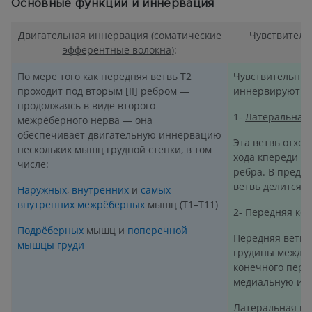
Основные функции и иннервация
Двигательная иннервация (соматические
Чувствитель
эфферентные волокна)
:
По мере того как передняя ветвь T2
Чувствительные
проходит под вторым [II] ребром —
иннервируют ко
продолжаясь в виде второго
1-
Латеральная 
межрёберного нерва — она
обеспечивает двигательную иннервацию
Эта ветвь отход
нескольких мышц грудной стенки, в том
хода кпереди вд
числе:
ребра. В преде
ветвь делится 
Наружных
,
внутренних
и
самых
внутренних межрёберных
мышц (T1–T11)
2-
Передняя кож
Подрёберных
мышц и
поперечной
Передняя ветвь
мышцы груди
грудины между 
конечного перед
медиальную и л
Латеральная и 