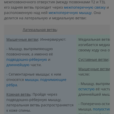
межпозвоночного отверстия (между позвонками T2 и T3),
его задняя ветвь проходит через
межпоперечную связку
и
расположенную над ней
межпоперечную мышцу
. Она
делится на латеральную и медиальную ветви:
Латеральная ветвь
:
Мышечные ветви
: Иннервируют:
Медиальная ветвь н
изгибается медиал
- Мышцу, выпрямляющую
своему ходу она от
позвоночник, а именно её
подвздошно-рёберную
и
Суставные ветви
: 
длиннейшую
части.
Мышечные ветви
:
- Сегментарные мышцы: к ним
числе:
относятся
мышцы, поднимающие
- Мышцу, выпрямл
рёбра
.
остистую
её часть,
Кожная ветвь
: Пройдя через
длиннейшей мышц
подвздошно-рёберную мышцу,
- Поперечно-остис
латеральная ветвь распространяется
мышца,
полуостист
к коже спины.