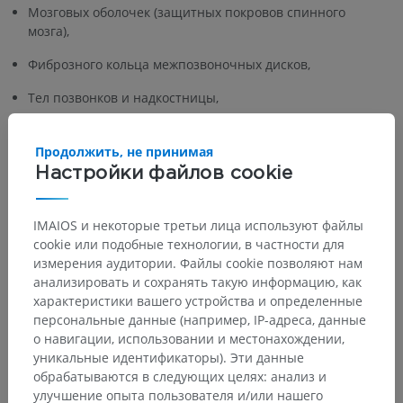
Мозговых оболочек (защитных покровов спинного
мозга),
Фиброзного кольца межпозвоночных дисков,
Тел позвонков и надкостницы,
Прилежащих кровеносных сосудов.
Продолжить, не принимая
б) Симпатические связи:
Настройки файлов cookie
Посредством белых и серых соединительных ветвей
спинномозговой нерв T2
соединяется с симпатическим
IMAIOS и некоторые третьи лица используют файлы
стволом. Белые соединительные ветви обеспечивают
cookie или подобные технологии, в частности для
проведение преганглионарных симпатических волокон к
измерения аудитории. Файлы cookie позволяют нам
симпатическому стволу, тогда как серые соединительные
анализировать и сохранять такую информацию, как
ветви обеспечивают проведение постганглионарных
характеристики вашего устройства и определенные
симпатических волокон к периферическим органам-
персональные данные (например, IP-адреса, данные
мишеням, таким как потовые железы и кровеносные
о навигации, использовании и местонахождении,
сосуды.
уникальные идентификаторы). Эти данные
_________________________
обрабатываются в следующих целях: анализ и
улучшение опыта пользователя и/или нашего