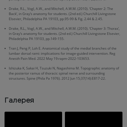
Drake, R.L., Vogl, A.W., and Mitchell, A.W.M. (2010). ‘Chapter 2: The
Back’, in Gray’s anatomy for students. (2nd ed.) Churchill Livingstone
Elsevier, Philadelphia PA 19103, pp.95-99 & Fig. 2.44 & 2.45.
Drake, R.L., Vogl, A.W., and Mitchell, A.W.M. (2010). ‘Chapter 3: Thorax’,
in Gray’s anatomy for students. (2nd ed.) Churchill Livingstone Elsevier,
Philadelphia PA 19103, pp.149-155.
Tran J, Peng P, Loh E. Anatomical study of the medial branches of the
lumbar dorsal rami: implications for image-guided intervention. Reg
Anesth Pain Med. 2022 May 19:rapm-2022-103653.
Ishizuka K, Sakai H, Tsuzuki N, Nagashima M. Topographic anatomy of
the posterior ramus of thoracic spinal nerve and surrounding
structures. Spine (Phila Pa 1976). 2012 Jun 15;37(14):E817-22.
Галерея