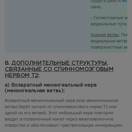
груди и шеи) и
мыш
шеи).
- Сегментарные мы
медиальные пучки
Кожная ветвь
: Пос
медиальная ветвь 
поверхностные мыш
В.
ДОПОЛНИТЕЛЬНЫЕ СТРУКТУРЫ,
СВЯЗАННЫЕ СО СПИННОМОЗГОВЫМ
НЕРВОМ T2
:
а) Возвратный менингеальный нерв
(менингеальная ветвь):
Возвратный менингеальный нерв (или менингеальная
ветвь) берёт начало от спинномозгового нерва T2 или
одной из его ветвей. Этот небольшой нерв повторно
входит в позвоночный канал через межпозвоночное
отверстие и обеспечивает чувствительную иннервацию: