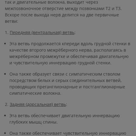
так и двигательные волокна, выходит через
межпозвоночное отверстие между позвонками T2 и T3.
Вскоре после выхода нерв делится на две первичные
ветви:
1.
Передняя (вентральная) ветвь
:
Эта ветвь продолжается кпереди вдоль грудной стенки в
качестве второго межрёберного нерва, располагаясь в
межрёберном промежутке и обеспечивая двигательную
и чувствительную иннервацию грудной стенки.
Она также образует связи с симпатическим стволом
посредством белых и серых соединительных ветвей,
проводящих преганглионарные и постганглионарные
симпатические волокна.
2.
Задняя (дорсальная) ветвь
:
Эта ветвь обеспечивает двигательную иннервацию
глубоких мышц спины.
Она также обеспечивает чувствительную иннервацию