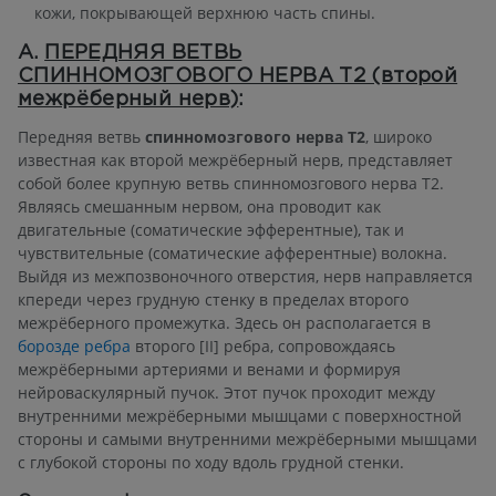
кожи, покрывающей верхнюю часть спины.
А.
ПЕРЕДНЯЯ ВЕТВЬ
СПИННОМОЗГОВОГО НЕРВА T2 (второй
межрёберный нерв)
:
Передняя ветвь
спинномозгового нерва T2
, широко
известная как второй межрёберный нерв, представляет
собой более крупную ветвь спинномозгового нерва T2.
Являясь смешанным нервом, она проводит как
двигательные (соматические эфферентные), так и
чувствительные (соматические афферентные) волокна.
Выйдя из межпозвоночного отверстия, нерв направляется
кпереди через грудную стенку в пределах второго
межрёберного промежутка. Здесь он располагается в
борозде ребра
второго [II] ребра, сопровождаясь
межрёберными артериями и венами и формируя
нейроваскулярный пучок. Этот пучок проходит между
внутренними межрёберными мышцами с поверхностной
стороны и самыми внутренними межрёберными мышцами
с глубокой стороны по ходу вдоль грудной стенки.