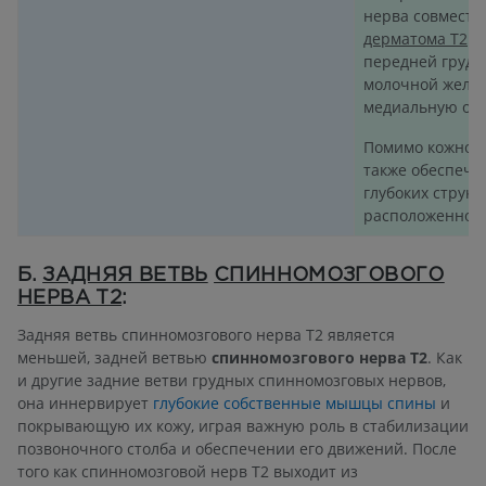
нерва совместн
дерматома T2
. 
передней грудн
молочной желез
медиальную обл
Помимо кожного
также обеспечи
глубоких структ
расположенной 
Б.
ЗАДНЯЯ ВЕТВЬ
СПИННОМОЗГОВОГО
НЕРВА T2
:
Задняя ветвь спинномозгового нерва T2 является
меньшей, задней ветвью
спинномозгового нерва T2
. Как
и другие задние ветви грудных спинномозговых нервов,
она иннервирует
глубокие собственные мышцы спины
и
покрывающую их кожу, играя важную роль в стабилизации
позвоночного столба и обеспечении его движений. После
того как спинномозговой нерв T2 выходит из