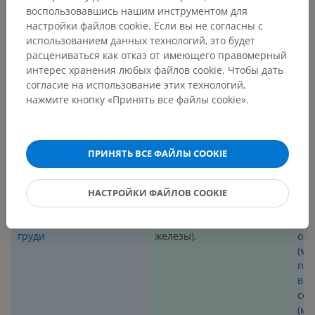
_________________________
воспользовавшись нашим инструментом для
настройки файлов cookie. Если вы не согласны с
СВОДНАЯ ТАБЛИЦА
использованием данных технологий, это будет
расцениваться как отказ от имеющего правомерный
СТРУКТУРЫ, ИННЕРВИРУЕМЫЕ
СПИ
интерес хранения любых файлов cookie. Чтобы дать
согласие на использование этих технологий,
ПЕРЕДНЯЯ ВЕТВЬ
нажмите кнопку «Принять все файлы cookie».
ДВИГАТЕЛЬНЫЕ
ЧУВСТВИТЕЛЬНЫЕ
СТРУКТУРЫ
СТРУКТУРЫ
ПРИНЯТЬ ВСЕ ФАЙЛЫ COOKIE
Наружные
,
внутренние
и
Кожа дерматома T3
Мы
самые внутренние
(верхняя часть передней
поз
межрёберные
мышцы,
грудной стенки,
(
по
НАСТРОЙКИ ФАЙЛОВ COOKIE
подрёберные
мышцы и
охватывающая верхнюю
дл
поперечная мышца
часть ткани молочной
мыш
груди
железы).
ос
(
мн
пол
вр
се
(
ме