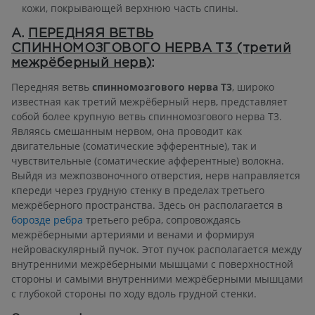
кожи, покрывающей верхнюю часть спины.
А.
ПЕРЕДНЯЯ ВЕТВЬ
СПИННОМОЗГОВОГО НЕРВА T3 (третий
межрёберный нерв)
:
Передняя ветвь
спинномозгового нерва T3
, широко
известная как третий межрёберный нерв, представляет
собой более крупную ветвь спинномозгового нерва T3.
Являясь смешанным нервом, она проводит как
двигательные (соматические эфферентные), так и
чувствительные (соматические афферентные) волокна.
Выйдя из межпозвоночного отверстия, нерв направляется
кпереди через грудную стенку в пределах третьего
межрёберного пространства. Здесь он располагается в
борозде ребра
третьего ребра, сопровождаясь
межрёберными артериями и венами и формируя
нейроваскулярный пучок. Этот пучок располагается между
внутренними межрёберными мышцами с поверхностной
стороны и самыми внутренними межрёберными мышцами
с глубокой стороны по ходу вдоль грудной стенки.