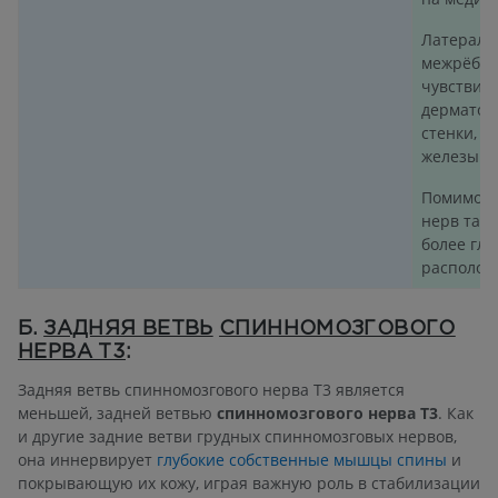
Латераль
межрёбер
чувствит
дерматом
стенки, 
железы.
Помимо к
нерв так
более глу
располож
Б.
ЗАДНЯЯ ВЕТВЬ
СПИННОМОЗГОВОГО
НЕРВА T3
:
Задняя ветвь спинномозгового нерва T3 является
меньшей, задней ветвью
спинномозгового нерва T3
. Как
и другие задние ветви грудных спинномозговых нервов,
она иннервирует
глубокие собственные мышцы спины
и
покрывающую их кожу, играя важную роль в стабилизации