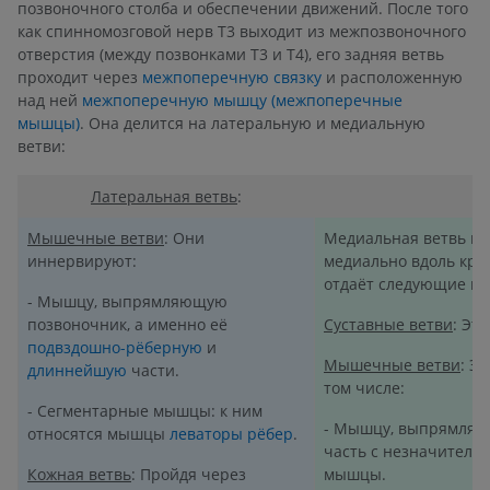
позвоночного столба и обеспечении движений. После того
как спинномозговой нерв T3 выходит из межпозвоночного
отверстия (между позвонками T3 и T4), его задняя ветвь
проходит через
межпоперечную связку
и расположенную
над ней
межпоперечную мышцу (межпоперечные
мышцы)
. Она делится на латеральную и медиальную
ветви:
Латеральная ветвь
:
Мышечные ветви
: Они
Медиальная ветвь на
иннервируют:
медиально вдоль кра
отдаёт следующие ве
- Мышцу, выпрямляющую
позвоночник, а именно её
Суставные ветви
: Эт
подвздошно-рёберную
и
Мышечные ветви
: Э
длиннейшую
части.
том числе:
- Сегментарные мышцы: к ним
- Мышцу, выпрямляю
относятся мышцы
леваторы рёбер
.
часть с незначител
Кожная ветвь
: Пройдя через
мышцы.