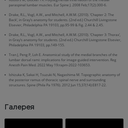
paraspinal lumbar muscles. Eur Spine J. 2008 Feb;17(2):300-6.
Drake, R.L., Vogl, A.W., and Mitchell, A.W.M. (2010). ‘Chapter 2: The
Back’, in Gray’s anatomy for students. (2nd ed.) Churchill Livingstone
Elsevier, Philadelphia PA 19103, pp.95-99 & Fig. 2.44 & 2.45.
Drake, R.L., Vogl, A.W., and Mitchell, A.W.M. (2010). ‘Chapter 3: Thorax’,
in Gray’s anatomy for students. (2nd ed.) Churchill Livingstone Elsevier,
Philadelphia PA 19103, pp.149-155.
Tran J, Peng P, Loh E. Anatomical study of the medial branches of the
lumbar dorsal rami: implications for image-guided intervention. Reg
Anesth Pain Med. 2022 May 19:rapm-2022-103653.
Ishizuka K, Sakai H, Tsuzuki N, Nagashima M. Topographic anatomy of
the posterior ramus of thoracic spinal nerve and surrounding
structures. Spine (Phila Pa 1976). 2012 Jun 15;37(14):E817-22.
Галерея