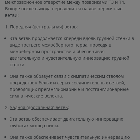
межпозвоночное отверстие между позвонками T3 и T4.
Вскоре после выхода нерв делится на две первичные
ветви:
1.
Передняя (вентральная) ветвь
:
Эта ветвь продолжается кпереди вдоль грудной стенки в
виде третьего межрёберного нерва, проходя в
межрёберном пространстве и обеспечивая
двигательную и чувствительную иннервацию грудной
стенки.
Она также образует связи с симпатическим стволом
посредством белых и серых соединительных ветвей,
проводящих преганглионарные и постганглионарные
симпатические волокна.
2.
Задняя (дорсальная) ветвь
:
Эта ветвь обеспечивает двигательную иннервацию
глубоких мышц спины.
Она также обеспечивает чувствительную иннервацию