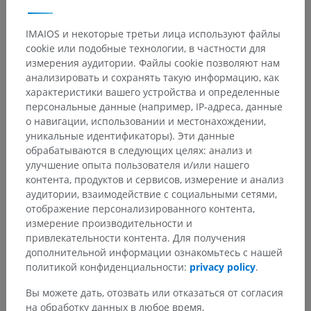
входит в позвоночный канал через межпозвоночное
отверстие и обеспечивает чувствительную иннервацию:
IMAIOS и некоторые третьи лица используют файлы
cookie или подобные технологии, в частности для
мозговых оболочек (защитных покровов спинного мозга),
измерения аудитории. Файлы cookie позволяют нам
анализировать и сохранять такую информацию, как
фиброзного кольца межпозвоночных дисков,
характеристики вашего устройства и определенные
тел позвонков и надкостницы,
персональные данные (например, IP-адреса, данные
о навигации, использовании и местонахождении,
прилежащих кровеносных сосудов.
уникальные идентификаторы). Эти данные
обрабатываются в следующих целях: анализ и
б) Симпатические связи:
улучшение опыта пользователя и/или нашего
Посредством белых и серых соединительных ветвей
контента, продуктов и сервисов, измерение и анализ
спинномозговой нерв T3
соединяется с симпатическим
аудитории, взаимодействие с социальными сетями,
стволом. Белые соединительные ветви обеспечивают
отображение персонализированного контента,
проведение преганглионарных симпатических волокон к
измерение производительности и
симпатическому стволу, тогда как серые соединительные
привлекательности контента. Для получения
ветви обеспечивают проведение постганглионарных
дополнительной информации ознакомьтесь с нашей
симпатических волокон к периферическим структурам-
политикой конфиденциальности:
privacy policy
.
мишеням, таким как потовые железы и кровеносные
Вы можете дать, отозвать или отказаться от согласия
сосуды.
на обработку данных в любое время,