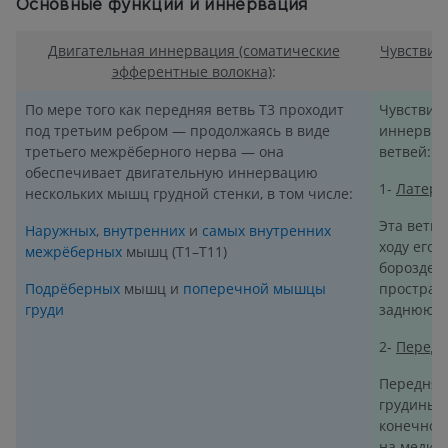
Основные функции и иннервация
Двигательная иннервация (соматические
Чувствит
эфферентные волокна)
:
По мере того как передняя ветвь T3 проходит
Чувствит
под третьим ребром — продолжаясь в виде
иннервир
третьего межрёберного нерва — она
ветвей:
обеспечивает двигательную иннервацию
1-
Латера
нескольких мышц грудной стенки, в том числе:
Эта ветвь
Наружных
,
внутренних
и
самых внутренних
ходу его 
межрёберных
мышц (T1–T11)
борозде р
Подрёберных
мышц и
поперечной мышцы
простран
груди
заднюю в
2-
Передн
Передняя
грудины 
конечного
на медиа