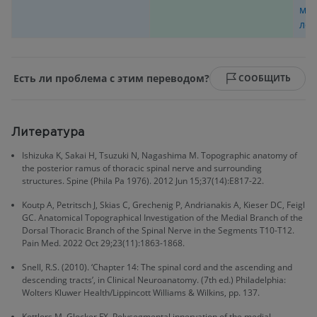
ме
лев
Есть ли проблема с этим переводом?
СООБЩИТЬ
Литература
Ishizuka K, Sakai H, Tsuzuki N, Nagashima M. Topographic anatomy of
the posterior ramus of thoracic spinal nerve and surrounding
structures. Spine (Phila Pa 1976). 2012 Jun 15;37(14):E817-22.
Koutp A, Petritsch J, Skias C, Grechenig P, Andrianakis A, Kieser DC, Feigl
GC. Anatomical Topographical Investigation of the Medial Branch of the
Dorsal Thoracic Branch of the Spinal Nerve in the Segments T10-T12.
Pain Med. 2022 Oct 29;23(11):1863-1868.
Snell, R.S. (2010). ‘Chapter 14: The spinal cord and the ascending and
descending tracts’, in Clinical Neuroanatomy. (7th ed.) Philadelphia:
Wolters Kluwer Health/Lippincott Williams & Wilkins, pp. 137.
Kottlors M, Glocker FX. Polysegmental innervation of the medial