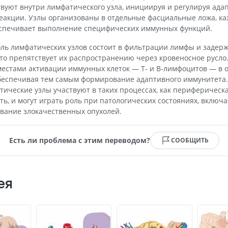
вуют внутри лимфатического узла, инициируя и регулируя ада
акции. Узлы организованы в отдельные фасциальные ложа, ка
еспечивает выполнение специфических иммунных функций.
ль лимфатических узлов состоит в фильтрации лимфы и задер
что препятствует их распространению через кровеносное русло.
местами активации иммунных клеток — Т- и В-лимфоцитов — в о
беспечивая тем самым формирование адаптивного иммунитета
атические узлы участвуют в таких процессах, как периферическ
ть, и могут играть роль при патологических состояниях, включа
вание злокачественных опухолей.
Есть ли проблема с этим переводом?
СООБЩИТЬ
ея