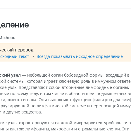
еление
Micheau
ческий перевод
исходный текст
Всегда показывать исходное определение
ский узел
— небольшой орган бобовидной формы, входящий в 
ой системы, которая играет ключевую роль в иммунном ответе
кие узлы представляют собой вторичные лимфоидные органы,
ные по всему телу, в том числе в области шеи, подмышечных в
тки, живота и паха. Они выполняют функцию фильтров для ли
циркулирующей по лимфатической системе и переносящей имм
и и другие вещества.
кие узлы характеризуются сложной микроархитектурой, вклю
ипы клеток: лимфоциты, макрофаги и стромальные клетки. Эти 