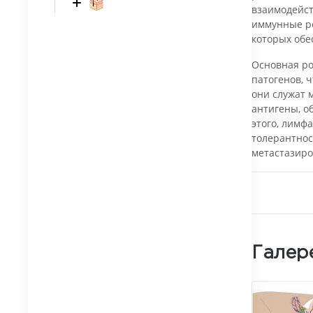
взаимодейст
иммунные ре
которых об
Основная ро
патогенов, 
они служат 
антигены, о
этого, лимф
толерантнос
метастазиро
Галер