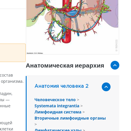
Анатомическая иерархия
состав
 организма.
Анатомия человека 2
падин,
Человеческое тело
>
мфы —
Systemata integrantia
>
унные
Лимфоидная система
>
Вторичные лимфоидные органы
чающей
>
клетки
Лимфатические узлы
>