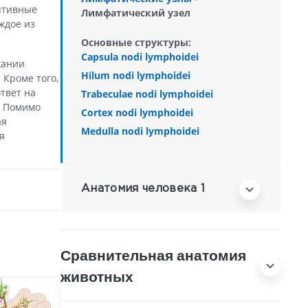
птивные
Лимфатический узел
ждое из
Основные структуры:
Capsula nodi lymphoidei
жании
Hilum nodi lymphoidei
 Кроме того,
твет на
Trabeculae nodi lymphoidei
. Помимо
Cortex nodi lymphoidei
ая
Medulla nodi lymphoidei
я
Анатомия человека 1
Сравнительная анатомия
животных