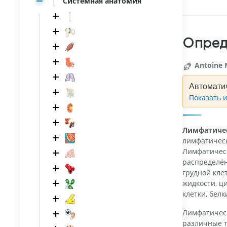
Системная анатомия
Опред
Antoine 
Автомати
Показать 
Лимфатиче
лимфатическ
Лимфатичес
распределён
грудной кле
жидкости, 
клетки, белк
Лимфатичес
различные т