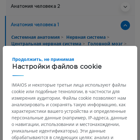
Анатомия человека 2
Анатомия человека 1
Системная анатомия
>
Нервная система
>
Центральная нервная система
>
Головной мозг
>
Передний мозг
>
Промежуточный мозг
>
Таламус
>
Серое вещество таламуса
>
Продолжить, не принимая
Вентральные ядра таламуса
>
Настройки файлов cookie
Вентробазальные ядра
Основные структуры:
IMAIOS и некоторые третьи лица используют файлы
Заднелатеральное вентральное ядро
cookie или подобные технологии, в частности для
измерения аудитории. Файлы cookie позволяют нам
Заднемедиальное вентральное ядро
анализировать и сохранять такую информацию, как
характеристики вашего устройства и определенные
персональные данные (например, IP-адреса, данные
Нейроанатомия человека
о навигации, использовании и местонахождении,
уникальные идентификаторы). Эти данные
обрабатываются в следующих целях: анализ и