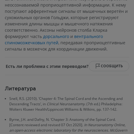
неосознаваемой проприоцептивной информации. К нему
поступают афферентные сигналы от мышечных веретён и
сухожильных органов Гольджи, которые регистрируют
изменения длины мышцы и мышечного натяжения
соответственно. Аксоны нейронов столба Кларка
формируют часть
дорсального
и
вентрального
спиномозжечковых путей
, передавая проприоцептивные
сигналы в мозжечок для координации движений.
Есть ли проблема с этим переводом?
СООБЩИТЬ
Литература
Snell, R.S. (2010). ‘Chapter 4: The Spinal Cord and the Ascending and
Descending Tracts’, in
Clinical Neuroanatomy
. (7th ed.) Philadelphia:
Wolters Kluwer Health/Lippincott Williams & Wilkins, pp. 137-142.
Byrne, J.H. and Dafny, N. ‘Chapter 3: Anatomy of the Spinal Cord.
[Content reviewed and revised 07 Oct 2020].
In Neuroanatomy Online,
an open-access electronic laboratory for the neurosciences. McGovern