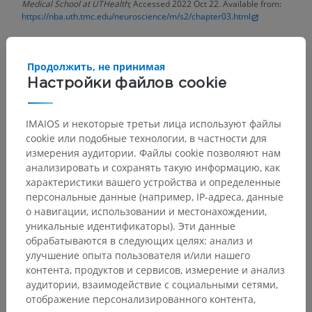
Medical School at UTHealth
; Accessed 2022 Oct 22. Available from:
https://nba.uth.tmc.edu/neuroscience/m/s2/chapter03.html
Brown, A.G. (1982). Review article the dorsal horn of the spinal cord.
Quarterly Journal of Experimental Physiology: Translation and
Integration, 67(2), pp.193-212.
Продолжить, не принимая
https://doi.org/10.1113/expphysiol.1982.sp002630
Настройки файлов cookie
Ganapathy, M.K., Reddy, V. and Tadi, P. Neuroanatomy, Spinal Cord
Morphology. [Updated 2021 Oct 30].
In: StatPearls [Internet].
Treasure
IMAIOS и некоторые третьи лица используют файлы
Island (FL): StatPearls Publishing; 2022 Jan-. Available from:
cookie или подобные технологии, в частности для
https://www.ncbi.nlm.nih.gov/books/NBK545206/
измерения аудитории. Файлы cookie позволяют нам
анализировать и сохранять такую информацию, как
характеристики вашего устройства и определенные
Галерея
персональные данные (например, IP-адреса, данные
о навигации, использовании и местонахождении,
уникальные идентификаторы). Эти данные
обрабатываются в следующих целях: анализ и
улучшение опыта пользователя и/или нашего
контента, продуктов и сервисов, измерение и анализ
аудитории, взаимодействие с социальными сетями,
отображение персонализированного контента,