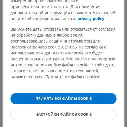
измерение производительности и
привлекательности контента. Для получения
дополнительной информации ознакомьтесь с нашей
политикой конфиденциальности:
privacy policy
.
Вы можете дать, отозвать или отказаться от согласия
Анатомическая иерархия
на обработку данных в любое время,
воспользовавшись нашим инструментом для
настройки файлов cookie. Если вы не согласны с
использованием данных технологий, это будет
Анатомия человека 2
расцениваться как отказ от имеющего правомерный
Человеческое тело
>
Systemata integrantia
>
интерес хранения любых файлов cookie. Чтобы дать
Нервная система
>
согласие на использование этих технологий,
Центральная нервная система
>
Спинной мозг
>
нажмите кнопку «Принять все файлы cookie».
Substantia grisea medullae spinalis
>
Zona intermedia medullae spinalis
>
Центральное промежуточное вещество
>
ПРИНЯТЬ ВСЕ ФАЙЛЫ COOKIE
Заднее грудное ядро; дорсальное ядро
Основные структуры:
Нет анатомических терминов,
НАСТРОЙКИ ФАЙЛОВ COOKIE
относящихся к этой части тела