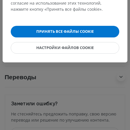
согласие на использование этих технологий,
нажмите кнопку «Принять все файлы cookie».
Анатомия человека 1
Общая анатомия
>
Части тела человека
>
Голова
>
Затылок
ПРИНЯТЬ ВСЕ ФАЙЛЫ COOKIE
Основные структуры:
Нет анатомических терминов,
относящихся к этой части тела
НАСТРОЙКИ ФАЙЛОВ COOKIE
Переводы
Заметили ошибку?
Не стесняйтесь предложить поправку, свою версию
перевода или решение по улучшению контента.