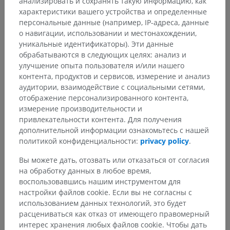
анализировать и сохранять такую информацию, как
характеристики вашего устройства и определенные
персональные данные (например, IP-адреса, данные
о навигации, использовании и местонахождении,
уникальные идентификаторы). Эти данные
обрабатываются в следующих целях: анализ и
улучшение опыта пользователя и/или нашего
контента, продуктов и сервисов, измерение и анализ
аудитории, взаимодействие с социальными сетями,
отображение персонализированного контента,
измерение производительности и
привлекательности контента. Для получения
дополнительной информации ознакомьтесь с нашей
политикой конфиденциальности:
privacy policy
.
Вы можете дать, отозвать или отказаться от согласия
на обработку данных в любое время,
воспользовавшись нашим инструментом для
Анатомическая иерархия
настройки файлов cookie. Если вы не согласны с
использованием данных технологий, это будет
расцениваться как отказ от имеющего правомерный
Анатомия человека 2
интерес хранения любых файлов cookie. Чтобы дать