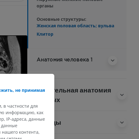
органы
Основные структуры:
Женская половая область; вульва
Клитор
Анатомия человека 1
Сравнительная анатомия
жить, не принимая
животных
, в частности для
кую информацию, как
, IP-адреса, данные
Переводы
и данные
 нашего контента,
ми сетями,