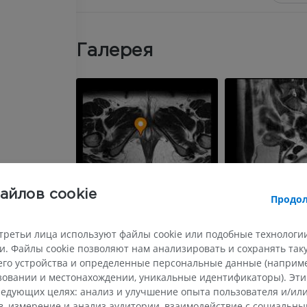
Галерея
айлов cookie
Продол
третьи лица используют файлы cookie или подобные технологии
. Файлы cookie позволяют нам анализировать и сохранять та
го устройства и определенные персональные данные (например
ьзовании и местонахождении, уникальные идентификаторы). Эт
едующих целях: анализ и улучшение опыта пользователя и/или
в, измерение и анализ аудитории, взаимодействие с социальны