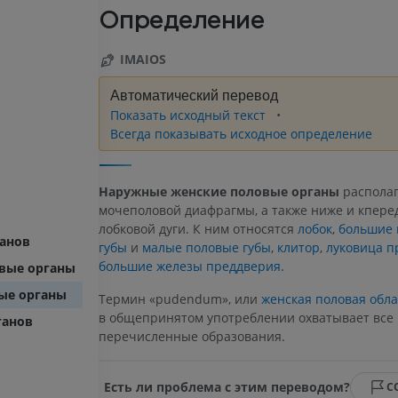
Определение
IMAIOS
Автоматический перевод
Показать исходный текст
Всегда показывать исходное определение
Наружные женские половые органы
располаг
мочеполовой диафрагмы, а также ниже и кпере
лобковой дуги. К ним относятся
лобок
,
большие 
ганов
губы
и
малые половые губы
,
клитор
,
луковица п
большие железы преддверия
.
вые органы
ые органы
Термин «pudendum», или
женская половая обла
в общепринятом употреблении охватывает все
ганов
перечисленные образования.
Есть ли проблема с этим переводом?
С