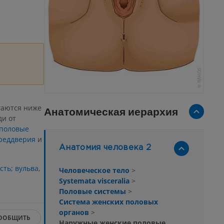
аются ниже
Анатомическая иерархия
ди от
половые
реддверия
и
Анатомия человека 2
сть; вульва
,
Человеческое тело
>
Systemata visceralia
>
Половые системы
>
Система женских половых
органов
>
ООБЩИТЬ
Наружные женские половые