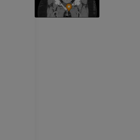
МРТ кисти
МРТ коленно
MPT
MPT
ПРЕМИУМ
ПРЕМИУМ
Рентгенография
КТ-артрогр
верхней конечности
коленного с
Рентгенограммы
КТ артрограм
ПРЕМИУМ
ПРЕМИУМ
Верхняя конечность
МРТ предпл
Иллюстрации
заднего отд
MPT
ПРЕМИУМ
ПРЕМИУМ
Ангиография артерий
верхней конечности
МРТ передне
Ангиография
стопы
MPT
БЕСПЛАТНО
ПРЕМИУМ