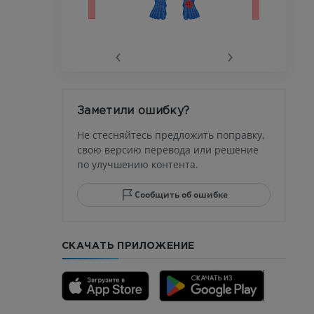
го сустава
‹
›
афия
устава
Заметили ошибку?
ма
Не стесняйтесь предложить поправку,
свою версию перевода или решение
по улучшению контента.
юсны и
ела стопы
Сообщить об ошибке
СКАЧАТЬ ПРИЛОЖЕНИЕ
го отдела