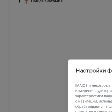
Общая анатомия
Настройки ф
IMAIOS и некоторые 
измерения аудитории
характеристики ваше
о навигации, испол
обрабатываются в сл
продуктов и сервисо