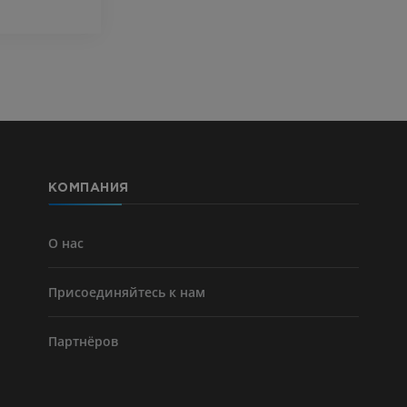
Visible Human Project
Фотографии
Lower limb 
KT
ПРЕМИУМ
ПРЕМИУМ
Голень (арт
кости)
KT
БЕСПЛАТНО
КОМПАНИЯ
Ангиографи
нижних коне
Ангиография
О нас
БЕСПЛАТНО
Присоединяйтесь к нам
Партнёров