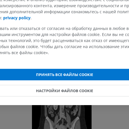
ализированного контента, измерение производительности и п
чения дополнительной информации ознакомьтесь с нашей поли
ВЕРХНЯЯ КОНЕЧНОСТЬ
НИЖНЯЯ КОНЕЧНОСТ
и:
privacy policy
.
МРТ верхней
Нижняя кон
вать или отказаться от согласия на обработку данных в любое 
Иллюстрации
конечности
шим инструментом для настройки файлов cookie. Если вы не со
MPT
ПРЕМИУМ
ых технологий, это будет расцениваться как отказ от имеюще
ПРЕМИУМ
бых файлов cookie. Чтобы дать согласие на использование этих
нять все файлы cookie».
Рентгеногр
МРТ плечевого сустава
нижней кон
MPT
Рентгеногра
ПРЕМИУМ
БЕСПЛАТНО
ПРИНЯТЬ ВСЕ ФАЙЛЫ COOKIE
МРТ запястья
МРТ нижней
MPT
MPT
НАСТРОЙКИ ФАЙЛОВ COOKIE
ПРЕМИУМ
ПРЕМИУМ
МРТ локтевого сустава
Hip MRI
MPT
MPT
ПРЕМИУМ
ПРЕМИУМ