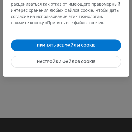
расцениваться как отказ от имеющего правомерный
Не стесняйтесь предложить поправку, свою версию
интерес хранения любых файлов cookie. Чтобы дать
перевода или решение по улучшению контента.
согласие на использование этих технологий,
нажмите кнопку «Принять все файлы cookie».
Сообщить об ошибке
ПРИНЯТЬ ВСЕ ФАЙЛЫ COOKIE
СКАЧАТЬ ПРИЛОЖЕНИЕ
НАСТРОЙКИ ФАЙЛОВ COOKIE