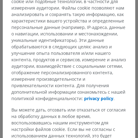
cookie или подобные технологии, в частности для
измерения аудитории. Файлы cookie позволяют нам
анализировать и сохранять такую информацию, как
Анатомия человека 1
характеристики вашего устройства и определенные
Общая анатомия
>
Общие термины
>
Ладонный
персональные данные (например, IP-адреса, данные
о навигации, использовании и местонахождении,
Основные структуры:
Нет анатомических терминов,
уникальные идентификаторы). Эти данные
относящихся к этой части тела
обрабатываются в следующих целях: анализ и
улучшение опыта пользователя и/или нашего
контента, продуктов и сервисов, измерение и анализ
аудитории, взаимодействие с социальными сетями,
отображение персонализированного контента,
Сравнительная анатомия
измерение производительности и
животных
привлекательности контента. Для получения
дополнительной информации ознакомьтесь с нашей
политикой конфиденциальности:
privacy policy
.
Переводы
Вы можете дать, отозвать или отказаться от согласия
на обработку данных в любое время,
воспользовавшись нашим инструментом для
настройки файлов cookie. Если вы не согласны с
использованием данных технологий, это будет
Заметили ошибку?