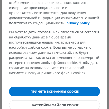
отображение персонализированного контента,
Симпатические параганглии
измерение производительности и
привлекательности контента. Для получения
Основные структуры:
дополнительной информации ознакомьтесь с нашей
Сонный гломус
политикой конфиденциальности:
privacy policy
.
Яремный клубочек
Glomera aorticopulmonaria
Вы можете дать, отозвать или отказаться от согласия
на обработку данных в любое время,
Парааортальные тельца
воспользовавшись нашим инструментом для
Копчиковый гломус
настройки файлов cookie. Если вы не согласны с
использованием данных технологий, это будет
расцениваться как отказ от имеющего правомерный
интерес хранения любых файлов cookie. Чтобы дать
Анатомия человека 1
согласие на использование этих технологий,
нажмите кнопку «Принять все файлы cookie».
Переводы
ПРИНЯТЬ ВСЕ ФАЙЛЫ COOKIE
НАСТРОЙКИ ФАЙЛОВ COOKIE
Заметили ошибку?