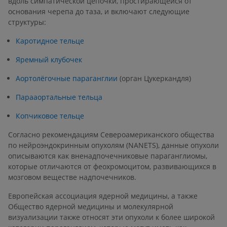
вдоль симпатической цепочки, простирающейся от
основания черепа до таза, и включают следующие
структуры:
Каротидное тельце
Яремный клубочек
Аортолёгочные параганглии
(орган Цукеркандля)
Парааортальные тельца
Копчиковое тельце
Согласно рекомендациям Североамериканского общества
по нейроэндокринным опухолям (NANETS), данные опухоли
описываются как вненадпочечниковые параганглиомы,
которые отличаются от феохромоцитом, развивающихся в
мозговом веществе надпочечников.
Европейская ассоциация ядерной медицины, а также
Общество ядерной медицины и молекулярной
визуализации также относят эти опухоли к более широкой