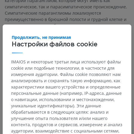
категории параганглиом, которые могут иметь как
симпатическое, так и парасимпатическое происхождение.
Симпатические параганглиомы локализуются
преимущественно в брюшной полости и грудной клетке и
характеризуются способностью секретировать
катехоламины, что обусловливает такие клинические
Продолжить, не принимая
проявления, как артериальная гипертензия, сердцебиение
и головные боли.
Настройки файлов cookie
Есть ли проблема с этим переводом?
IMAIOS и некоторые третьи лица используют файлы
СООБЩИТЬ
cookie или подобные технологии, в частности для
измерения аудитории. Файлы cookie позволяют нам
анализировать и сохранять такую информацию, как
характеристики вашего устройства и определенные
Анатомическая иерархия
персональные данные (например, IP-адреса, данные
о навигации, использовании и местонахождении,
уникальные идентификаторы). Эти данные
обрабатываются в следующих целях: анализ и
Анатомия человека 2
улучшение опыта пользователя и/или нашего
контента, продуктов и сервисов, измерение и анализ
Человеческое тело
>
Systemata integrantia
>
аудитории, взаимодействие с социальными сетями,
Эндокринные железы
>