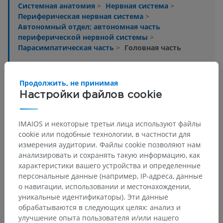
Системная анатомия
>
Нервная система
>
Периферическая нервная система
>
Автономный отдел; автономная часть
периферической нервной системы
>
Парасимпатическая часть
>
Головная часть
Основные структуры:
Ресничный узел
Продолжить, не принимая
Крылонебный узел
Настройки файлов cookie
Поднижнечелюстной узел
Подъязычный узел
IMAIOS и некоторые третьи лица используют файлы
Ушной узел
cookie или подобные технологии, в частности для
измерения аудитории. Файлы cookie позволяют нам
анализировать и сохранять такую информацию, как
характеристики вашего устройства и определенные
Нейроанатомия человека
персональные данные (например, IP-адреса, данные
о навигации, использовании и местонахождении,
уникальные идентификаторы). Эти данные
обрабатываются в следующих целях: анализ и
Переводы
улучшение опыта пользователя и/или нашего