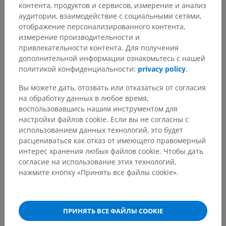
контента, продуктов и сервисов, измерение и анализ
аудитории, взаимодействие с социальными сетями,
отображение персонализированного контента,
измерение производительности и
Заметили ошибку?
привлекательности контента. Для получения
Не стесняйтесь предложить поправку, свою версию
дополнительной информации ознакомьтесь с нашей
перевода или решение по улучшению контента.
политикой конфиденциальности:
privacy policy
.
Вы можете дать, отозвать или отказаться от согласия
Сообщить об ошибке
на обработку данных в любое время,
воспользовавшись нашим инструментом для
настройки файлов cookie. Если вы не согласны с
СКАЧАТЬ ПРИЛОЖЕНИЕ
использованием данных технологий, это будет
расцениваться как отказ от имеющего правомерный
интерес хранения любых файлов cookie. Чтобы дать
согласие на использование этих технологий,
нажмите кнопку «Принять все файлы cookie».
ПРИНЯТЬ ВСЕ ФАЙЛЫ COOKIE