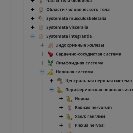
Части тела человека
Области человеческого тела
Systemata musculoskeletalia
Systemata visceralia
Systemata integrantia
Эндокринные железы
Сердечно-сосудистая система
Лимфоидная система
Нервная система
Центральная нервная система
Периферическая нервная сист
Нервы
Radices nervorum
Узел; ганглий
Plexus nervosi