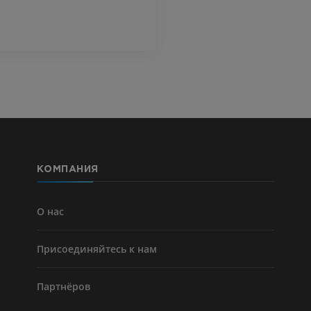
ПРЕМИУМ
Visible Human Project
Фотографии
Lower limb 
KT
ПРЕМИУМ
ПРЕМИУМ
Голень (арт
кости)
KT
БЕСПЛАТНО
КОМПАНИЯ
Ангиографи
нижних коне
Ангиография
О нас
БЕСПЛАТНО
Присоединяйтесь к нам
Партнёров