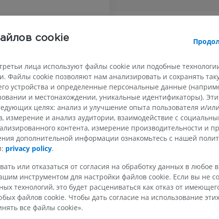
омная часть периферической нервной системы
айлов cookie
ВЕРХНЯЯ КОНЕЧНОСТЬ
НИЖНЯЯ КОНЕЧНОСТ
Продол
асть
МРТ верхней
Нижняя кон
третьи лица используют файлы cookie или подобные технологии
Иллюстрации
конечности
nis autonomicae
. Файлы cookie позволяют нам анализировать и сохранять та
MPT
ПРЕМИУМ
го устройства и определенные персональные данные (например
ПРЕМИУМ
ьзовании и местонахождении, уникальные идентификаторы). Эт
едующих целях: анализ и улучшение опыта пользователя и/или
Рентгеногр
МРТ плечевого сустава
нижней кон
в, измерение и анализ аудитории, взаимодействие с социальны
MPT
Рентгеногра
ализированного контента, измерение производительности и п
ПРЕМИУМ
БЕСПЛАТНО
чения дополнительной информации ознакомьтесь с нашей поли
и:
privacy policy
.
МРТ запястья
МРТ нижней
вать или отказаться от согласия на обработку данных в любое 
MPT
MPT
шим инструментом для настройки файлов cookie. Если вы не со
ПРЕМИУМ
ПРЕМИУМ
ых технологий, это будет расцениваться как отказ от имеюще
бых файлов cookie. Чтобы дать согласие на использование этих
нять все файлы cookie».
МРТ локтевого сустава
Hip MRI
MPT
MPT