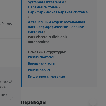
Systemata integrantia
>
Нервная система
>
Периферическая нервная система
>
Автономный отдел; автономная
:
Plexus
часть периферической нервной
системы
>
Pars visceralis divisionis
autonomicae
Основные структуры:
Plexus thoracici
Брюшная часть
Plexus pelvici
Кишечное сплетение
ической
вует
АНИЕ
Переводы