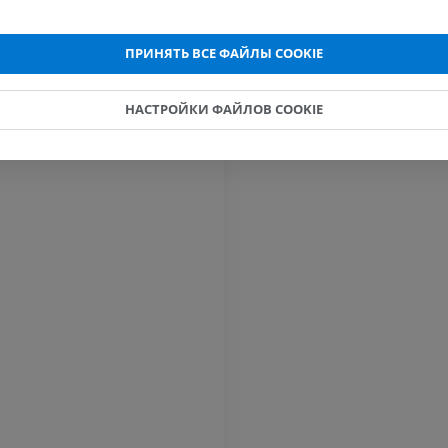
ПРЕМИУМ
ПРЕМИУМ
ПРИНЯТЬ ВСЕ ФАЙЛЫ COOKIE
МРТ кисти
МРТ коленно
MPT
MPT
НАСТРОЙКИ ФАЙЛОВ COOKIE
ПРЕМИУМ
ПРЕМИУМ
Рентгенография
КТ-артрогр
верхней конечности
коленного с
Рентгенограммы
КТ артрограм
ПРЕМИУМ
ПРЕМИУМ
Верхняя конечность
МРТ предпл
Иллюстрации
заднего отд
MPT
ПРЕМИУМ
ПРЕМИУМ
Ангиография артерий
верхней конечности
МРТ передне
Ангиография
стопы
MPT
БЕСПЛАТНО