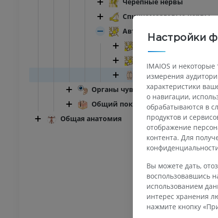
Черепные нервы
Спинномозговые нервы
Автономный отдел; автон
Настройки ф
ПРЕДПЛЮСНА - СТОПА
Симпатическая часть
Парасимпатическая ч
оленного сустава
Ankle MRI
IMAIOS и некоторые 
MPT
Pars visceralis divisio
измерения аудитории
ИУМ
ПРЕМИУМ
характеристики ваше
Органы чувств
о навигации, испол
Общий покров
обрабатываются в сл
трография
МРТ переднего отдела
ного сустава
стопы
продуктов и сервисо
Общая анатомия
трограмма
MPT
отображение персон
ИУМ
ПРЕМИУМ
контента. Для полу
конфиденциальност
ижней конечности
МРТ нижней конечности
Вы можете дать, отоз
MPT
воспользовавшись на
ИУМ
ПРЕМИУМ
использованием данн
интерес хранения лю
нажмите кнопку «При
енография
Рентгенография
й конечности
нижней конечности