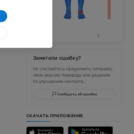
го сустава
‹
›
афия
устава
Заметили ошибку?
ма
Не стесняйтесь предложить поправку,
свою версию перевода или решение
по улучшению контента.
юсны и
ела стопы
Сообщить об ошибке
СКАЧАТЬ ПРИЛОЖЕНИЕ
го отдела