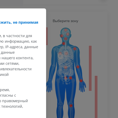
Ь
Выберите зону
ВСЕ Т
жить, не принимая
ечность
, в частности для
кую информацию, как
, IP-адреса, данные
и данные
 нашего контента,
афия
ечности
ми сетями,
ммы
ривлекательности
тикой
 конечности
время,
гласны с
го правомерный
 технологий,