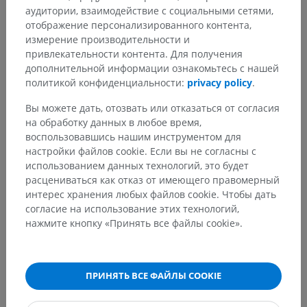
аудитории, взаимодействие с социальными сетями,
отображение персонализированного контента,
Заметили ошибку?
измерение производительности и
привлекательности контента. Для получения
Не стесняйтесь предложить поправку, свою версию
дополнительной информации ознакомьтесь с нашей
перевода или решение по улучшению контента.
политикой конфиденциальности:
privacy policy
.
Сообщить об ошибке
Вы можете дать, отозвать или отказаться от согласия
на обработку данных в любое время,
воспользовавшись нашим инструментом для
настройки файлов cookie. Если вы не согласны с
СКАЧАТЬ ПРИЛОЖЕНИЕ
использованием данных технологий, это будет
расцениваться как отказ от имеющего правомерный
интерес хранения любых файлов cookie. Чтобы дать
согласие на использование этих технологий,
нажмите кнопку «Принять все файлы cookie».
ПРИНЯТЬ ВСЕ ФАЙЛЫ COOKIE