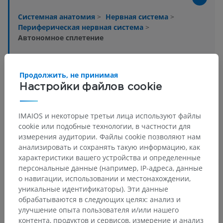
Системная анатомия
>
Нервная система
>
Периферическая нервная система
>
Автономное сплетение
Основные структуры:
Нет анатомических терминов,
относящихся к этой части тела
Продолжить, не принимая
Настройки файлов cookie
Нейроанатомия человека
IMAIOS и некоторые третьи лица используют файлы
cookie или подобные технологии, в частности для
измерения аудитории. Файлы cookie позволяют нам
анализировать и сохранять такую информацию, как
Сравнительная анатомия
характеристики вашего устройства и определенные
животных
персональные данные (например, IP-адреса, данные
о навигации, использовании и местонахождении,
уникальные идентификаторы). Эти данные
обрабатываются в следующих целях: анализ и
Переводы
улучшение опыта пользователя и/или нашего
контента, продуктов и сервисов, измерение и анализ