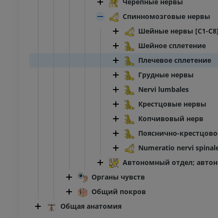
Черепные нервы
Спинномозговые нервы
Шейные нервы [C1-C8
Шейное сплетение
Плечевое сплетение
Грудные нервы
Nervi lumbales
Крестцовые нервы
Копчивовый нерв
Пояснично-крестцово
Numeratio nervi spinal
Автономный отдел; автон
Органы чувств
Общий покров
Общая анатомия