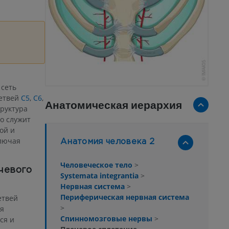
 сеть
ветвей
C5
,
C6
,
Анатомическая иерархия
руктура
но служит
ой и
ключая
Анатомия человека 2
Человеческое тело
>
чевого
Systemata integrantia
>
Нервная система
>
Периферическая нервная система
етвей
>
ся
Спинномозговые нервы
>
ся и