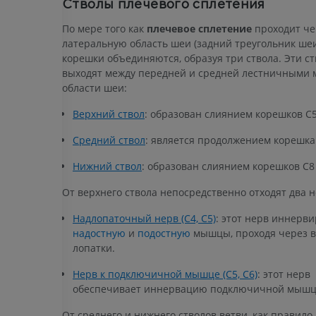
Стволы плечевого сплетения
По мере того как
плечевое сплетение
проходит че
латеральную область шеи (задний треугольник шеи)
корешки объединяются, образуя три ствола. Эти с
выходят между передней и средней лестничными
области шеи:
Верхний ствол
: образован слиянием корешков C5
Средний ствол
: является продолжением корешка
Нижний ствол
: образован слиянием корешков C8 
От верхнего ствола непосредственно отходят два н
Надлопаточный нерв (C4, C5)
: этот нерв иннерви
ВЕРХНЯЯ КОНЕЧНОСТЬ
НИЖНЯЯ КОНЕЧНОСТ
надостную
и
подостную
мышцы, проходя через 
лопатки.
МРТ верхней
Нижняя кон
Иллюстрации
конечности
Нерв к подключичной мышце (C5, C6)
: этот нерв
MPT
ПРЕМИУМ
обеспечивает иннервацию подключичной мышц
ПРЕМИУМ
От среднего и нижнего стволов ветви, как правило,