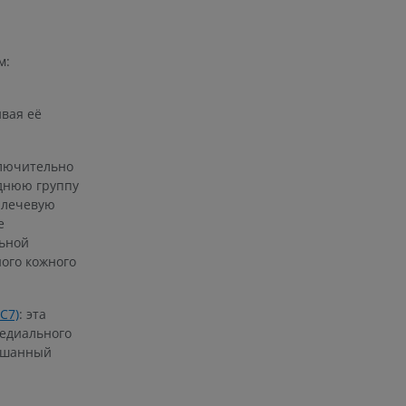
я артерий
м:
чностей
вая её
ключительно
еднюю группу
 плечевую
е
льной
ого кожного
C7)
: эта
медиального
мешанный