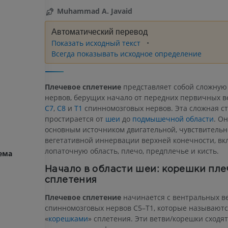
Muhammad A. Javaid
Автоматический перевод
Показать исходный текст
Всегда показывать исходное определение
Плечевое сплетение
представляет собой сложную
нервов, берущих начало от передних первичных 
C7
,
C8
и
T1
спинномозговых нервов. Эта сложная ст
простирается от
шеи
до
подмышечной области
. О
основным источником двигательной, чувствительн
вегетативной иннервации верхней конечности, в
лопаточную область, плечо, предплечье и кисть.
ема
Начало в области шеи: корешки пле
сплетения
Плечевое сплетение
начинается с вентральных в
спинномозговых нервов C5–T1, которые называют
«
корешками
» сплетения. Эти ветви/корешки сходят