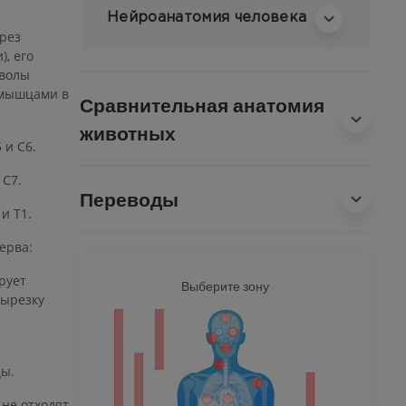
Нейроанатомия человека
рез
, его
тволы
 мышцами в
Сравнительная анатомия
животных
 и C6.
 C7.
Переводы
и T1.
ерва:
рует
Ь
Выберите зону
ВСЕ Т
вырезку
ечность
ы.
 не отходят.