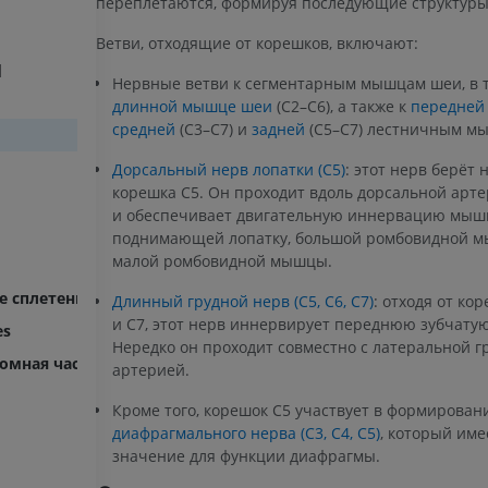
переплетаются, формируя последующие структуры
Ветви, отходящие от корешков, включают:
]
Нервные ветви к сегментарным мышцам шеи, в т
длинной мышце шеи
(C2–C6), а также к
передней
средней
(C3–C7) и
задней
(C5–C7) лестничным м
Дорсальный нерв лопатки (C5)
: этот нерв берёт 
корешка C5. Он проходит вдоль дорсальной арт
и обеспечивает двигательную иннервацию мыш
поднимающей лопатку, большой ромбовидной 
малой ромбовидной мышцы.
е сплетение
Длинный грудной нерв (C5, C6, C7)
: отходя от кор
и C7, этот нерв иннервирует переднюю зубчату
es
Нередко он проходит совместно с латеральной г
омная часть периферической нервной системы
артерией.
Кроме того, корешок C5 участвует в формирован
диафрагмального нерва (C3, C4, C5)
, который им
значение для функции диафрагмы.