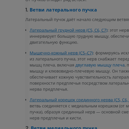
БЕСПЛАТНО
Ветви латерального пучка
1.
Ангиографи
Латеральный пучок даёт начало следующим ветвя
нижних коне
Ангиография
Латеральный грудной нерв (C5, C6, C7)
: этот нерв
БЕСПЛАТНО
иннервирует большую грудную мышцу, обеспечи
двигательную функцию.
Мышечно-кожный нерв (C5–C7)
: формируясь ис
из латерального пучка, этот нерв снабжает пер
мышц плеча, включая
двуглавую мышцу плеча
,
мышцу и клювовидно-плечевую мышцу. Он такж
обеспечивает кожную чувствительность латера
поверхности предплечья посредством латеральн
нерва предплечья.
Латеральный корешок срединного нерва (C5, C6, 
ветвь соединяется с медиальным корешком (от 
пучка), образуя срединный нерв — основной с
нерв предплечья и кисти.
Ветви медиального пучка
2.