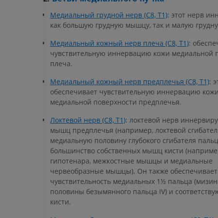
Медиальный грудной нерв (C8, T1)
: этот нерв и
как большую грудную мышцу, так и малую грудн
Медиальный кожный нерв плеча (C8, T1)
: обеспе
чувствительную иннервацию кожи медиальной 
плеча.
Медиальный кожный нерв предплечья (C8, T1)
: 
обеспечивает чувствительную иннервацию кож
медиальной поверхности предплечья.
Локтевой нерв (C8, T1)
: локтевой нерв иннервиру
мышц предплечья (например, локтевой сгибател
медиальную половину глубокого сгибателя пальце
большинство собственных мышц кисти (наприм
гипотенара, межкостные мышцы и медиальные
червеобразные мышцы). Он также обеспечивает
чувствительность медиальных 1½ пальца (мизин
половины безымянного пальца IV) и соответств
кисти.