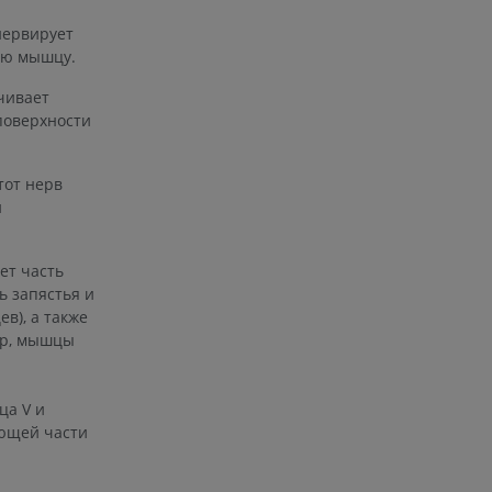
ннервирует
ую мышцу.
чивает
поверхности
этот нерв
и
ет часть
ь запястья и
в), а также
ер, мышцы
ца V и
ующей части