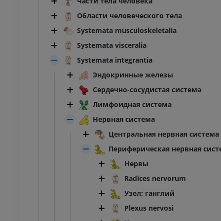
Части тела человека
Области человеческого тела
Systemata musculoskeletalia
Systemata visceralia
Systemata integrantia
Эндокринные железы
Сердечно-сосудистая система
Лимфоидная система
Нервная система
Центральная нервная система
Периферическая нервная сист
Нервы
Radices nervorum
Узел; ганглий
Plexus nervosi