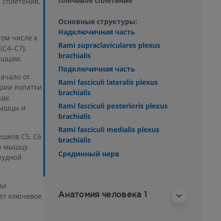
Плечевое сплетение
 сплетения.
Основные структуры:
Надключичная часть
ом числе к
Rami supraclaviculares plexus
(C4–C7),
brachialis
ышцам.
Подключичная часть
начало от
Rami fasciculi lateralis plexus
ерии лопатки
brachialis
цы,
Rami fasciculi posterioris plexus
мышцы и
brachialis
Rami fasciculi medialis plexus
ешков C5, C6
brachialis
ю мышцу.
Срединный нерв
рудной
ии
Анатомия человека 1
еет ключевое