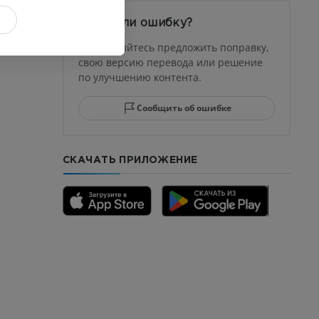
афия
устава
Заметили ошибку?
ма
Не стесняйтесь предложить поправку,
свою версию перевода или решение
по улучшению контента.
юсны и
ела стопы
Сообщить об ошибке
СКАЧАТЬ ПРИЛОЖЕНИЕ
го отдела
CTA
ерии и