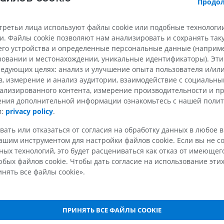
MPT
Продол
ПРЕМИУМ
ПРЕМИУМ
третьи лица используют файлы cookie или подобные технологии
Рентгеногр
в
. Файлы cookie позволяют нам анализировать и сохранять та
МРТ плечевого сустава
нижней кон
MPT
Рентгеногра
го устройства и определенные персональные данные (например
ьзовании и местонахождении, уникальные идентификаторы). Эт
ПРЕМИУМ
БЕСПЛАТНО
едующих целях: анализ и улучшение опыта пользователя и/или
в, измерение и анализ аудитории, взаимодействие с социальны
МРТ запястья
МРТ нижней
ализированного контента, измерение производительности и п
MPT
MPT
чения дополнительной информации ознакомьтесь с нашей поли
ПРЕМИУМ
ПРЕМИУМ
и:
privacy policy
.
вать или отказаться от согласия на обработку данных в любое 
МРТ локтевого сустава
Hip MRI
шим инструментом для настройки файлов cookie. Если вы не со
MPT
MPT
ых технологий, это будет расцениваться как отказ от имеюще
ПРЕМИУМ
ПРЕМИУМ
бых файлов cookie. Чтобы дать согласие на использование этих
нять все файлы cookie».
МРТ кисти
МРТ коленно
MPT
MPT
ПРЕМИУМ
ПРЕМИУМ
ПРИНЯТЬ ВСЕ ФАЙЛЫ COOKIE