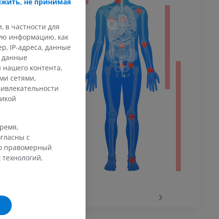
жить, не принимая
, в частности для
афия
кую информацию, как
ечности
ммы
, IP-адреса, данные
и данные
 нашего контента,
ми сетями,
 конечности
ривлекательности
тикой
время,
гласны с
го правомерный
 технологий,
го сустава
‹
›