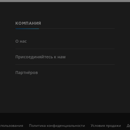
кости)
KT
БЕСПЛАТНО
КОМПАНИЯ
Ангиографи
нижних коне
Ангиография
О нас
БЕСПЛАТНО
Присоединяйтесь к нам
Партнёров
спользования
Политика конфиденциальности
Условия продажи
Д