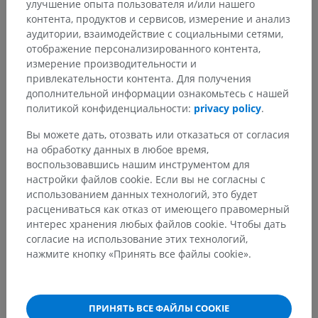
улучшение опыта пользователя и/или нашего
Переводы
контента, продуктов и сервисов, измерение и анализ
аудитории, взаимодействие с социальными сетями,
отображение персонализированного контента,
измерение производительности и
привлекательности контента. Для получения
Заметили ошибку?
дополнительной информации ознакомьтесь с нашей
Не стесняйтесь предложить поправку, свою версию
политикой конфиденциальности:
privacy policy
.
перевода или решение по улучшению контента.
Вы можете дать, отозвать или отказаться от согласия
на обработку данных в любое время,
Сообщить об ошибке
воспользовавшись нашим инструментом для
настройки файлов cookie. Если вы не согласны с
использованием данных технологий, это будет
СКАЧАТЬ ПРИЛОЖЕНИЕ
расцениваться как отказ от имеющего правомерный
интерес хранения любых файлов cookie. Чтобы дать
согласие на использование этих технологий,
нажмите кнопку «Принять все файлы cookie».
ПРИНЯТЬ ВСЕ ФАЙЛЫ COOKIE