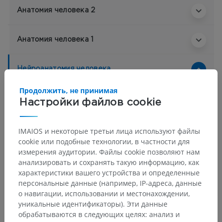
Анатомия человека 2
Анатомия человека 1
Нейроанатомия человека
Pars peripherica
>
Общие термины
>
Продолжить, не принимая
Смешанный нерв
>
Мышечная ветвь
Настройки файлов cookie
Основные структуры:
Нет анатомических терминов,
относящихся к этой части тела
IMAIOS и некоторые третьи лица используют файлы
cookie или подобные технологии, в частности для
измерения аудитории. Файлы cookie позволяют нам
анализировать и сохранять такую информацию, как
характеристики вашего устройства и определенные
Сравнительная анатомия
персональные данные (например, IP-адреса, данные
о навигации, использовании и местонахождении,
животных
уникальные идентификаторы). Эти данные
обрабатываются в следующих целях: анализ и