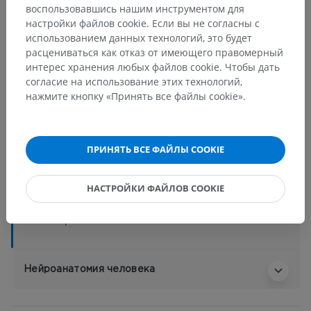
воспользовавшись нашим инструментом для
Анатомия человека 2
настройки файлов cookie. Если вы не согласны с
использованием данных технологий, это будет
расцениваться как отказ от имеющего правомерный
Анатомия человека 1
интерес хранения любых файлов cookie. Чтобы дать
согласие на использование этих технологий,
Системная анатомия
>
нажмите кнопку «Принять все файлы cookie».
Сердечно-сосудистая система
>
Артерии
>
Артерии головного мозга
>
Базилярная артерия
>
Задняя мозговая артерия
>
ПРИНЯТЬ ВСЕ ФАЙЛЫ COOKIE
Посткоммуникационная часть; сегмент Р2
>
Латеральные задние ворсинчатые ветви
НАСТРОЙКИ ФАЙЛОВ COOKIE
Основные структуры:
Нет анатомических терминов,
относящихся к этой части тела
Нейроанатомия человека