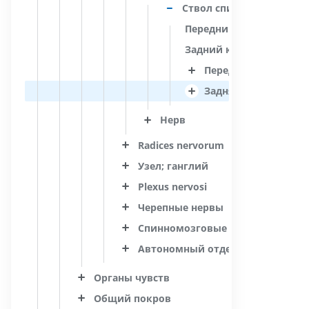
Ствол спинномозгового
Передний корешок; дв
Задний корешок; чувс
Передняя ветвь
Задняя ветвь
Нерв
Radices nervorum
Узел; ганглий
Plexus nervosi
Черепные нервы
Спинномозговые нервы
Автономный отдел; автономная 
Органы чувств
Общий покров