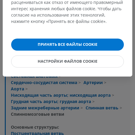
расцениваться как отказ от имеющего правомерный
интерес хранения любых файлов cookie. Чтобы дать
согласие на использование этих технологий,
нажмите кнопку «Принять все файлы cookie».
Анатомическая иерархия
ПРИНЯТЬ ВСЕ ФАЙЛЫ COOKIE
Анатомия человека 2
НАСТРОЙКИ ФАЙЛОВ COOKIE
Анатомия человека 1
Системная анатомия
>
Сердечно-сосудистая система
>
Артерии
>
Аорта
>
Нисходящая часть аорты; нисходящая аорта
>
Грудная часть аорты; грудная аорта
>
Задние межреберные артерии
>
Спинная ветвь
>
Спинномозговые ветви
Основные структуры:
Постцентральная ветвь