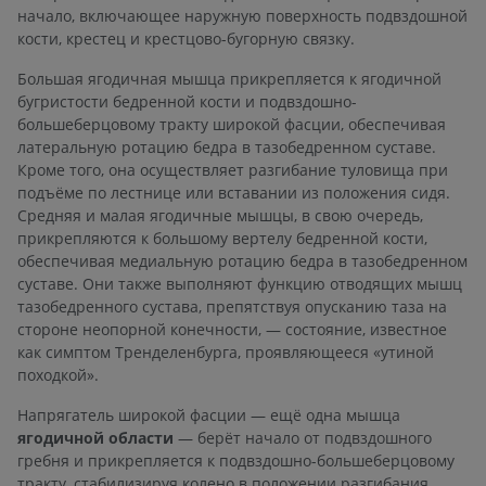
начало, включающее наружную поверхность подвздошной
кости, крестец и крестцово-бугорную связку.
Большая ягодичная мышца прикрепляется к ягодичной
бугристости бедренной кости и подвздошно-
большеберцовому тракту широкой фасции, обеспечивая
латеральную ротацию бедра в тазобедренном суставе.
Кроме того, она осуществляет разгибание туловища при
подъёме по лестнице или вставании из положения сидя.
Средняя и малая ягодичные мышцы, в свою очередь,
прикрепляются к большому вертелу бедренной кости,
обеспечивая медиальную ротацию бедра в тазобедренном
суставе. Они также выполняют функцию отводящих мышц
тазобедренного сустава, препятствуя опусканию таза на
стороне неопорной конечности, — состояние, известное
как симптом Тренделенбурга, проявляющееся «утиной
походкой».
Напрягатель широкой фасции — ещё одна мышца
ягодичной области
— берёт начало от подвздошного
гребня и прикрепляется к подвздошно-большеберцовому
тракту, стабилизируя колено в положении разгибания.