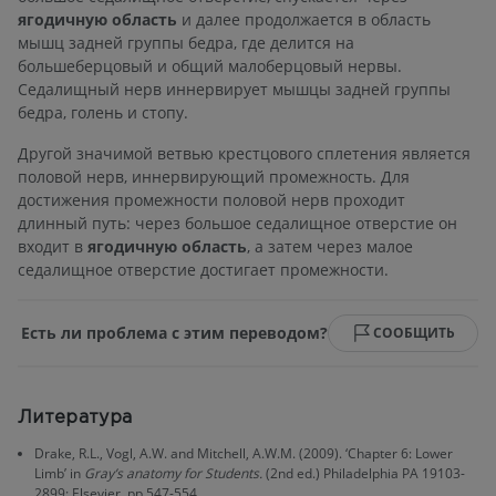
ягодичную область
и далее продолжается в область
мышц задней группы бедра, где делится на
большеберцовый и общий малоберцовый нервы.
Седалищный нерв иннервирует мышцы задней группы
бедра, голень и стопу.
Другой значимой ветвью крестцового сплетения является
половой нерв, иннервирующий промежность. Для
достижения промежности половой нерв проходит
длинный путь: через большое седалищное отверстие он
входит в
ягодичную область
, а затем через малое
седалищное отверстие достигает промежности.
Есть ли проблема с этим переводом?
СООБЩИТЬ
Литература
Drake, R.L., Vogl, A.W. and Mitchell, A.W.M. (2009). ‘Chapter 6: Lower
Limb’ in
Gray’s anatomy for Students.
(2nd ed.) Philadelphia PA 19103-
2899: Elsevier, pp.547-554.