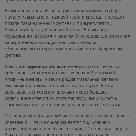
В глубине данной области группа коротких мышц берёт
начало медиально от тазовой кости и крестца, проходит
позади тазобедренного сустава и прикрепляется к
большому вертелу бедренной кости. Эти мышцы —
грушевидная, верхняя и нижняя близнецовые, внутренняя
запирательная и квадратная мышца бедра —
обеспечивают латеральную ротацию в тазобедренном
суставе.
Мышцы
ягодичной области
иннервируются ветвями
крестцового сплетения, включая верхний и нижний
ягодичные нервы, а также ряд двигательных ветвей к
глубоким коротким латеральным ротаторам. Ветви
крестцового сплетения проходят через большое
седалищное отверстие, достигая ягодичной области,
поскольку само сплетение располагается в стенке таза.
Седалищный нерв — наиболее крупная ветвь крестцового
сплетения — также обнаруживается под большой
ягодичной мышцей в области ягодиц. Он проходит через
большое седалищное отверстие, спускается через