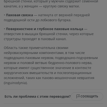
брюшной стенки, который у мужчин содержит семенной
канатик, а у женщин — круглую связку матки.
•
Паховая связка
— натянута от верхней передней
подвздошной ости до лобкового бугорка.
•
Поверхностное и глубокое паховые кольца
—
отверстия в мышцах брюшной стенки, через которые
структуры проходят в паховый канал.
Область также примечательна своими
нейроваскулярными компонентами, в том числе
подвздошно-паховым нервом, подвздошно-подчревным
нервом и половой ветвью бедренно-полового нерва,
которые имеют существенное значение в контексте
хирургических вмешательств и послеоперационных
осложнений, таких как пахово-мошоночная невралгия
(inguinodynia).
Есть ли проблема с этим переводом?
СООБЩИТЬ