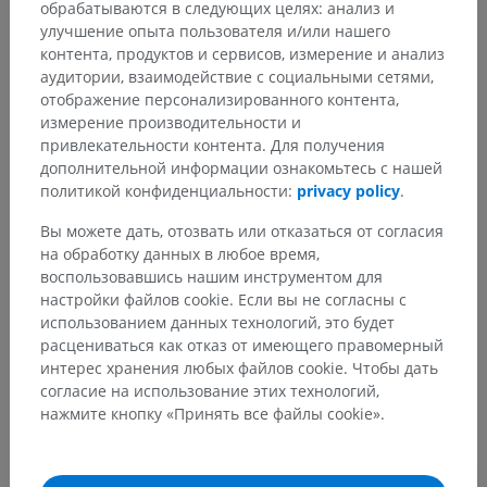
обрабатываются в следующих целях: анализ и
улучшение опыта пользователя и/или нашего
Анатомия человека 2
контента, продуктов и сервисов, измерение и анализ
аудитории, взаимодействие с социальными сетями,
отображение персонализированного контента,
Анатомия человека 1
измерение производительности и
привлекательности контента. Для получения
Общая анатомия
>
Плоскости, линии и области
>
дополнительной информации ознакомьтесь с нашей
Области человеческого тела
>
политикой конфиденциальности:
privacy policy
.
Область промежности
Вы можете дать, отозвать или отказаться от согласия
Основные структуры:
на обработку данных в любое время,
Область промежности: Заднепроходная область
воспользовавшись нашим инструментом для
Область промежности: Мочеполовая область
настройки файлов cookie. Если вы не согласны с
использованием данных технологий, это будет
Анальная щель; межъягодичная щель
расцениваться как отказ от имеющего правомерный
интерес хранения любых файлов cookie. Чтобы дать
согласие на использование этих технологий,
нажмите кнопку «Принять все файлы cookie».
Сравнительная анатомия
животных