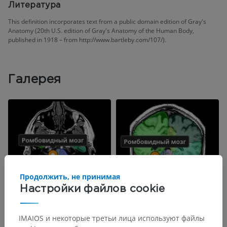
Литература
This definition incorporates text from a public domain edition of Gray's
Anatomy (20th U.S. edition of Gray's Anatomy of the Human Body,
published in 1918 – from http://www.bartleby.com/107/).
Галерея
Продолжить, не принимая
Настройки файлов cookie
IMAIOS и некоторые третьи лица используют файлы