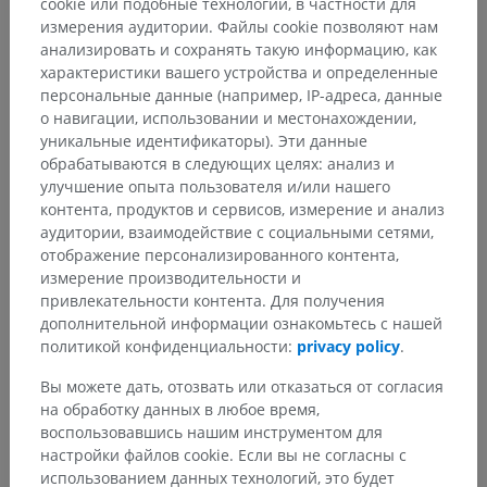
cookie или подобные технологии, в частности для
измерения аудитории. Файлы cookie позволяют нам
анализировать и сохранять такую информацию, как
характеристики вашего устройства и определенные
персональные данные (например, IP-адреса, данные
о навигации, использовании и местонахождении,
уникальные идентификаторы). Эти данные
обрабатываются в следующих целях: анализ и
улучшение опыта пользователя и/или нашего
контента, продуктов и сервисов, измерение и анализ
Анатомическая иерархия
аудитории, взаимодействие с социальными сетями,
отображение персонализированного контента,
измерение производительности и
привлекательности контента. Для получения
Анатомия человека 1
дополнительной информации ознакомьтесь с нашей
Системная анатомия
>
Нервная система
>
политикой конфиденциальности:
privacy policy
.
Центральная нервная система
>
Головной мозг
>
Вы можете дать, отозвать или отказаться от согласия
Ромбовидный мозг
на обработку данных в любое время,
воспользовавшись нашим инструментом для
Основные структуры:
настройки файлов cookie. Если вы не согласны с
Внешнее строение
использованием данных технологий, это будет