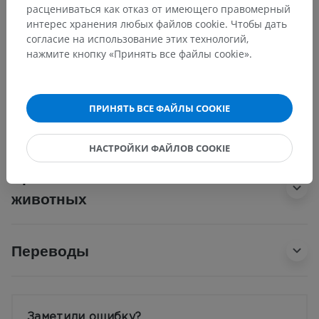
Внутреннее строение
расцениваться как отказ от имеющего правомерный
Продолговатый мозг; бульбус
интерес хранения любых файлов cookie. Чтобы дать
согласие на использование этих технологий,
Задний мозг; мост и мозжечок
нажмите кнопку «Принять все файлы cookie».
Медиальная петля
Спинномозговая петля; переднелатеральные пути
Четвертый (IV) желудочек
ПРИНЯТЬ ВСЕ ФАЙЛЫ COOKIE
НАСТРОЙКИ ФАЙЛОВ COOKIE
Сравнительная анатомия
животных
Переводы
Заметили ошибку?