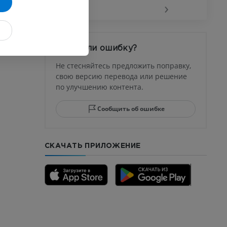
‹
›
афия
устава
Заметили ошибку?
ма
Не стесняйтесь предложить поправку,
свою версию перевода или решение
по улучшению контента.
юсны и
ела стопы
Сообщить об ошибке
СКАЧАТЬ ПРИЛОЖЕНИЕ
го отдела
CTA