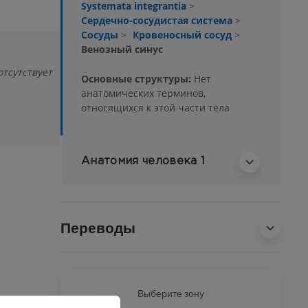
Systemata integrantia
>
Сердечно-сосудистая система
>
Сосуды
>
Кровеносный сосуд
>
Венозный синус
тсутствует
Основные структуры:
Нет
анатомических терминов,
относящихся к этой части тела
Анатомия человека 1
Переводы
Ь
Выберите зону
ВСЕ Т