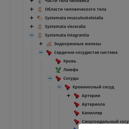
Части тела человека
Области человеческого тела
Systemata musculoskeletalia
Systemata visceralia
Systemata integrantia
Эндокринные железы
Сердечно-сосудистая система
Кровь
Лимфа
Сосуды
Кровеносный сосуд
Артерии
Артериола
Капилляр
Синусоидальный сосу
ПРЕДПЛЮСНА - СТОПА