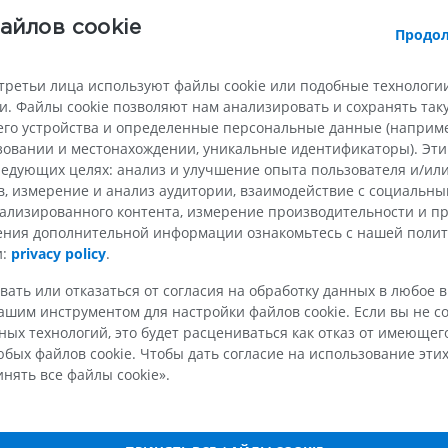
МРТ верхней
Нижняя кон
айлов cookie
Продол
Иллюстрации
конечности
MPT
ПРЕМИУМ
третьи лица используют файлы cookie или подобные технологии
ПРЕМИУМ
суд
. Файлы cookie позволяют нам анализировать и сохранять та
Рентгеногр
enulosa
го устройства и определенные персональные данные (например
МРТ плечевого сустава
нижней кон
ьзовании и местонахождении, уникальные идентификаторы). Эт
д
MPT
Рентгеногра
едующих целях: анализ и улучшение опыта пользователя и/или
ПРЕМИУМ
БЕСПЛАТНО
в, измерение и анализ аудитории, взаимодействие с социальны
ализированного контента, измерение производительности и п
чения дополнительной информации ознакомьтесь с нашей поли
МРТ запястья
МРТ нижней
MPT
MPT
и:
privacy policy
.
ПРЕМИУМ
ПРЕМИУМ
вать или отказаться от согласия на обработку данных в любое 
шим инструментом для настройки файлов cookie. Если вы не со
МРТ локтевого сустава
Hip MRI
ых технологий, это будет расцениваться как отказ от имеюще
MPT
MPT
бых файлов cookie. Чтобы дать согласие на использование этих
ПРЕМИУМ
ПРЕМИУМ
нять все файлы cookie».
МРТ кисти
МРТ коленно
токи
MPT
MPT