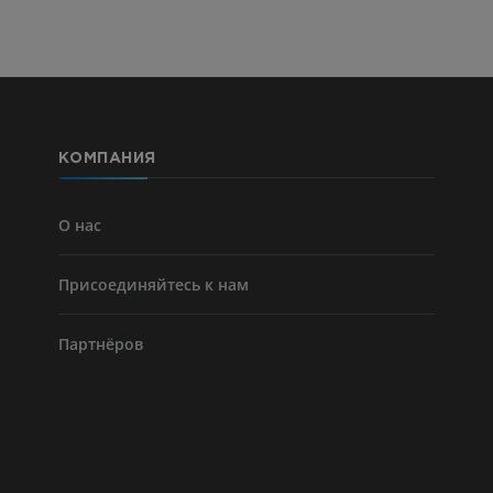
Голень (арт
кости)
KT
БЕСПЛАТНО
КОМПАНИЯ
Ангиографи
нижних коне
Ангиография
О нас
БЕСПЛАТНО
Присоединяйтесь к нам
Партнёров