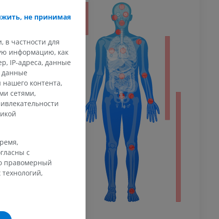
ечность
жить, не принимая
, в частности для
кую информацию, как
афия
, IP-адреса, данные
ечности
и данные
ммы
 нашего контента,
ми сетями,
ривлекательности
тикой
 конечности
время,
гласны с
го правомерный
 технологий,
го сустава