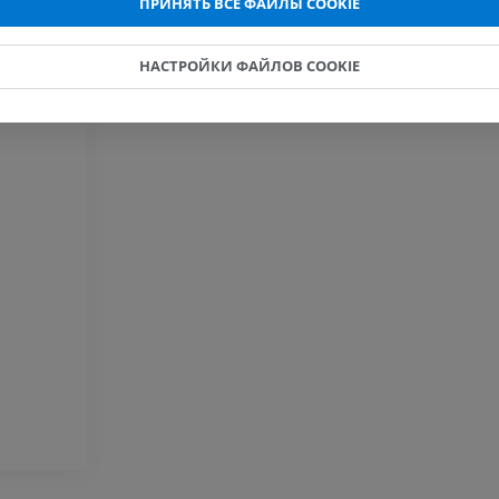
ПРИНЯТЬ ВСЕ ФАЙЛЫ COOKIE
ПРЕМИУМ
ПРЕМИУМ
НАСТРОЙКИ ФАЙЛОВ COOKIE
Рентгенография
КТ-артрогр
верхней конечности
коленного с
Рентгенограммы
КТ артрограм
ПРЕМИУМ
ПРЕМИУМ
Верхняя конечность
МРТ предпл
Иллюстрации
заднего отд
MPT
ПРЕМИУМ
ПРЕМИУМ
Ангиография артерий
верхней конечности
МРТ передне
Ангиография
стопы
MPT
БЕСПЛАТНО
ПРЕМИУМ
Visible Human Project
Фотографии
Lower limb 
KT
ПРЕМИУМ
ПРЕМИУМ