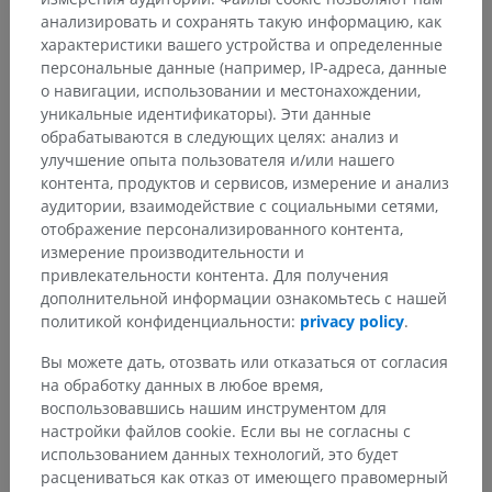
Основные структуры:
Нет анатомических терминов,
анализировать и сохранять такую информацию, как
относящихся к этой части тела
характеристики вашего устройства и определенные
персональные данные (например, IP-адреса, данные
о навигации, использовании и местонахождении,
уникальные идентификаторы). Эти данные
Нейроанатомия человека
обрабатываются в следующих целях: анализ и
улучшение опыта пользователя и/или нашего
контента, продуктов и сервисов, измерение и анализ
аудитории, взаимодействие с социальными сетями,
Сравнительная анатомия
отображение персонализированного контента,
животных
измерение производительности и
привлекательности контента. Для получения
дополнительной информации ознакомьтесь с нашей
политикой конфиденциальности:
privacy policy
.
Переводы
Вы можете дать, отозвать или отказаться от согласия
на обработку данных в любое время,
воспользовавшись нашим инструментом для
настройки файлов cookie. Если вы не согласны с
Заметили ошибку?
использованием данных технологий, это будет
Не стесняйтесь предложить поправку, свою версию
расцениваться как отказ от имеющего правомерный
перевода или решение по улучшению контента.