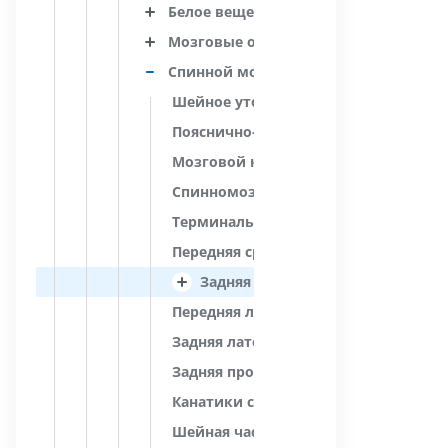
Белое вещество
Мозговые оболочки
Спинной мозг
Шейное утолщение
Пояснично-крестцовое утолщение
Мозговой конус
Спинномозговая часть терминально
Терминальный желудочек
Передняя срединная щель
Задняя срединная борозда
Передняя латеральная борозда
Задняя латеральная борозда
Задняя промежуточная борозда
Канатики спинного мозга
Шейная часть; шейные сегменты [1-8