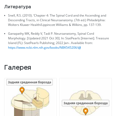
Литература
Snell, R.S. (2010). ‘Chapter 4: The Spinal Cord and the Ascending and
Descending Tracts, in Clinical Neuroanatomy. (7th ed.) Philadelphia:
Wolters Kluwer Health/Lippincott Williams & Wilkins, pp. 137-139.
Ganapathy MK, Reddy V, Tadi P. Neuroanatomy, Spinal Cord
Morphology. [Updated 2021 Oct 30]. In: StatPearls [Internet]. Treasure
Island (FL): StatPearls Publishing; 2022 Jan-. Available from:
https://www.ncbi.nlm.nih.gov/books/NBK545206/
Галерея