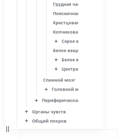
Грудная часть; грудные сегменты [1-
Поясничная часть; поясничные сегме
Крестцовая часть; крестцовые сегмен
Копчиковая часть; копчиковые сегме
Серое вещество
Белое вещество
Белое вещество
Центральные структуры спинног
Спинной мозг
Головной мозг
Периферическая нервная система
Органы чувств
Общий покров