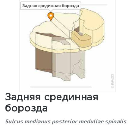
Задняя срединная
борозда
Sulcus medianus posterior medullae spinalis