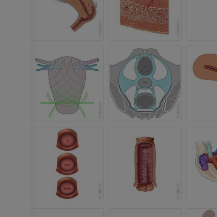
Рентгенография
КТ-артрогр
верхней конечности
коленного с
Рентгенограммы
КТ артрограм
ПРЕМИУМ
ПРЕМИУМ
Верхняя конечность
МРТ предпл
Иллюстрации
заднего отд
MPT
ПРЕМИУМ
ПРЕМИУМ
Ангиография артерий
верхней конечности
МРТ передне
Ангиография
стопы
MPT
БЕСПЛАТНО
ПРЕМИУМ
Visible Human Project
Фотографии
Lower limb 
KT
ПРЕМИУМ
ПРЕМИУМ