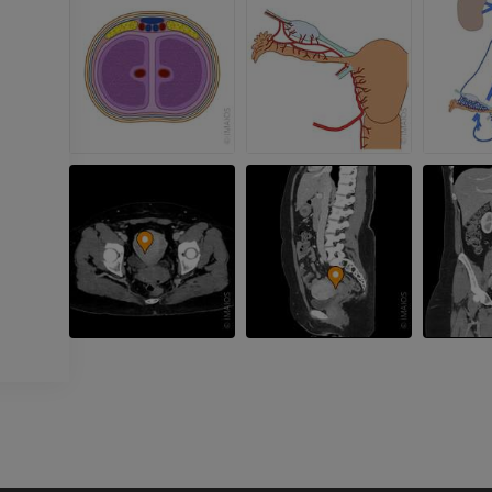
Голень (арт
кости)
KT
БЕСПЛАТНО
Ангиографи
нижних коне
Ангиография
БЕСПЛАТНО