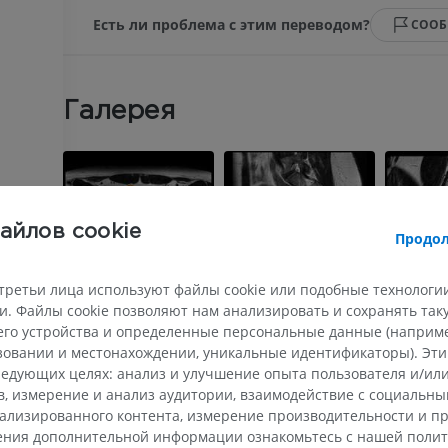
Есть ли проблема с этим переводом?
СООБ
Галерея
айлов cookie
Продол
третьи лица используют файлы cookie или подобные технологии
. Файлы cookie позволяют нам анализировать и сохранять та
го устройства и определенные персональные данные (например
ьзовании и местонахождении, уникальные идентификаторы). Эт
едующих целях: анализ и улучшение опыта пользователя и/или
ВЕРХНЯЯ КОНЕЧНОСТЬ
НИЖНЯЯ КОНЕЧНОСТ
в, измерение и анализ аудитории, взаимодействие с социальны
ализированного контента, измерение производительности и п
МРТ верхней
Нижняя кон
чения дополнительной информации ознакомьтесь с нашей поли