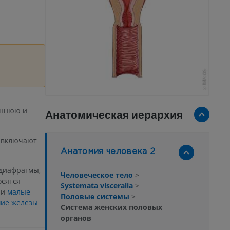
еннюю и
Анатомическая иерархия
и включают
Анатомия человека 2
диафрагмы,
Человеческое тело
>
осятся
Systemata visceralia
>
и
малые
Половые системы
>
ие железы
Система женских половых
органов