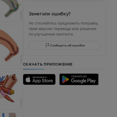
афия
устава
Заметили ошибку?
ма
Не стесняйтесь предложить поправку,
свою версию перевода или решение
по улучшению контента.
юсны и
ела стопы
Сообщить об ошибке
СКАЧАТЬ ПРИЛОЖЕНИЕ
го отдела
CTA