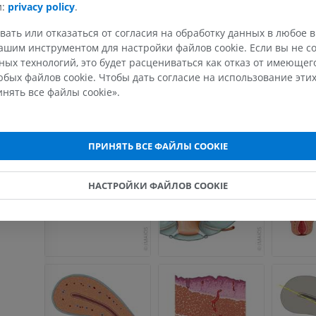
Иллюстрации
конечности
и:
privacy policy
.
MPT
ПРЕМИУМ
вать или отказаться от согласия на обработку данных в любое 
ПРЕМИУМ
шим инструментом для настройки файлов cookie. Если вы не со
Рентгеногр
ых технологий, это будет расцениваться как отказ от имеюще
МРТ плечевого сустава
нижней кон
бых файлов cookie. Чтобы дать согласие на использование этих
MPT
Рентгеногра
нять все файлы cookie».
ПРЕМИУМ
БЕСПЛАТНО
МРТ запястья
МРТ нижней
ПРИНЯТЬ ВСЕ ФАЙЛЫ COOKIE
MPT
MPT
ПРЕМИУМ
ПРЕМИУМ
НАСТРОЙКИ ФАЙЛОВ COOKIE
МРТ локтевого сустава
Hip MRI
MPT
MPT
ПРЕМИУМ
ПРЕМИУМ
МРТ кисти
МРТ коленно
MPT
MPT
ПРЕМИУМ
ПРЕМИУМ