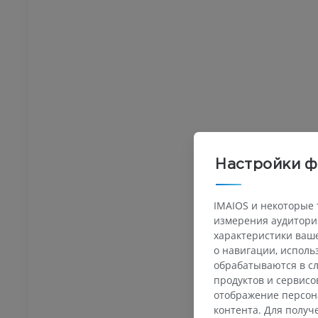
Настройки ф
IMAIOS и некоторые 
измерения аудитории
характеристики ваше
о навигации, испол
обрабатываются в сл
ПРЕДПЛЮСНА - СТОПА
продуктов и сервисо
отображение персон
оленного сустава
Ankle MRI
контента. Для полу