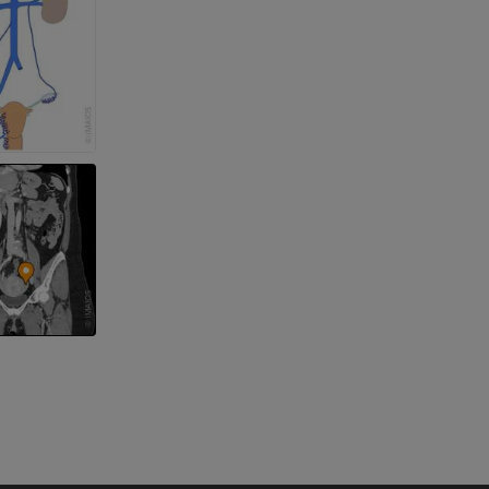
ерии и
я артерий
чностей