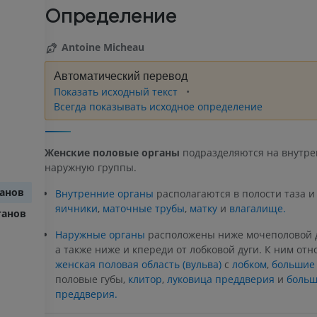
Определение
Antoine Micheau
Автоматический перевод
Показать исходный текст
Всегда показывать исходное определение
Женские половые органы
подразделяются на внутр
наружную группы.
ганов
Внутренние органы
располагаются в полости таза 
яичники
,
маточные трубы
,
матку
и
влагалище.
ганов
Наружные органы
расположены ниже мочеполовой 
а также ниже и кпереди от лобковой дуги. К ним отн
женская половая область (вульва)
с
лобком
,
большие
половые губы,
клитор
,
луковица преддверия
и
больш
преддверия.