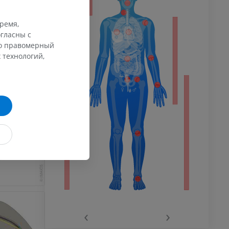
время,
гласны с
афия
го правомерный
ечности
 технологий,
ммы
 конечности
го сустава
‹
›