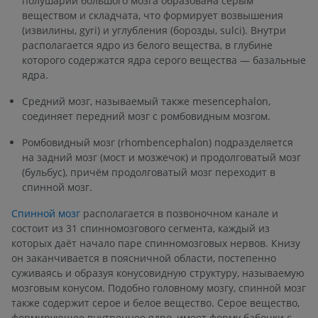
полушарий большого мозга образована серым
веществом и складчата, что формирует возвышения
(извилины, gyri) и углубления (борозды, sulci). Внутри
располагается ядро из белого вещества, в глубине
которого содержатся ядра серого вещества — базальные
ядра.
Средний мозг, называемый также mesencephalon,
соединяет передний мозг с ромбовидным мозгом.
Ромбовидный мозг (rhombencephalon) подразделяется
на задний мозг (мост и мозжечок) и продолговатый мозг
(бульбус), причём продолговатый мозг переходит в
спинной мозг.
Спинной мозг
располагается в позвоночном канале и
состоит из 31 спинномозгового сегмента, каждый из
которых даёт начало паре спинномозговых нервов. Книзу
он заканчивается в поясничной области, постепенно
суживаясь и образуя конусовидную структуру, называемую
мозговым конусом. Подобно головному мозгу, спинной мозг
также содержит серое и белое вещество. Серое вещество,
формирующее внутреннее ядро, имеет форму бабочки с