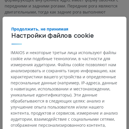
передними и задними рогами. Передние рога являются
двигательными, тогда как задние рога выполняют
чувствительную функцию. Кроме того, в грудном и
поясничном отделах в сером веществе спинного мозга
Продолжить, не принимая
имеются боковые рога, обеспечивающие симпатическую
иннервацию. Серое вещество окружено белым веществом,
Настройки файлов cookie
которое состоит из аксонов нейронов и может быть
дополнительно подразделено на отдельные области:
IMAIOS и некоторые третьи лица используют файлы
передний, боковой и задний столбы белого вещества.
cookie или подобные технологии, в частности для
измерения аудитории. Файлы cookie позволяют нам
Черепные и спинномозговые нервы отходят от головного
анализировать и сохранять такую информацию, как
и спинного мозга, составляя периферическую нервную
характеристики вашего устройства и определенные
систему. В организме человека насчитывается 12 пар
персональные данные (например, IP-адреса, данные
черепных нервов и 31 пара спинномозговых нервов.
о навигации, использовании и местонахождении,
уникальные идентификаторы). Эти данные
Есть ли проблема с этим переводом?
СООБЩИТЬ
обрабатываются в следующих целях: анализ и
улучшение опыта пользователя и/или нашего
контента, продуктов и сервисов, измерение и анализ
аудитории, взаимодействие с социальными сетями,
Литература
отображение персонализированного контента,