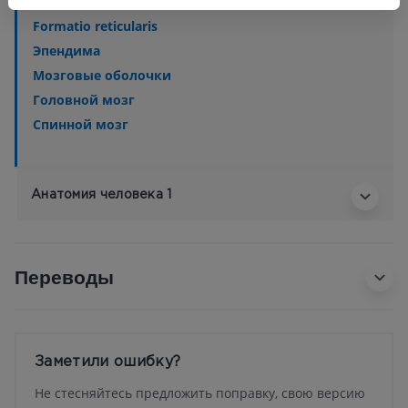
Белое вещество
Formatio reticularis
Эпендима
Мозговые оболочки
Головной мозг
Спинной мозг
Анатомия человека 1
Переводы
Заметили ошибку?
Не стесняйтесь предложить поправку, свою версию