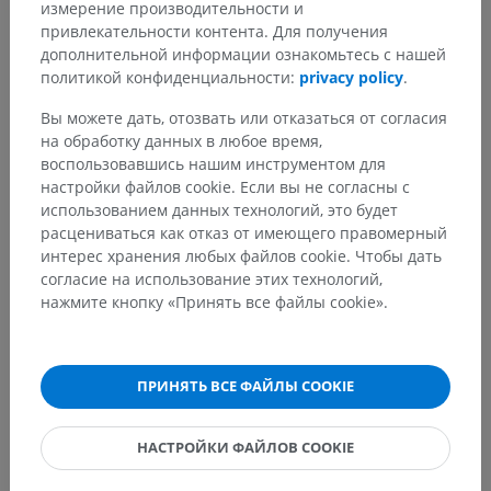
Thau, L., Reddy, V. and Singh, P. Anatomy, Central Nervous System.
измерение производительности и
[Updated 2022 Oct 10].
In: StatPearls [Internet]
. Treasure Island (FL):
привлекательности контента. Для получения
StatPearls Publishing; 2023 Jan-. Available from:
дополнительной информации ознакомьтесь с нашей
https://www.ncbi.nlm.nih.gov/books/NBK542179/
политикой конфиденциальности:
privacy policy
.
Snell, R.S., 2010. ‘Chapter 1: Introduction and organization of nervous
Вы можете дать, отозвать или отказаться от согласия
system’, in:
Clinical Neuroanatomy
. (7th ed.) Philadelphia: Wolters
на обработку данных в любое время,
Kluwer Health/Lippincott Williams & Wilkins, pp.1-14.
воспользовавшись нашим инструментом для
настройки файлов cookie. Если вы не согласны с
использованием данных технологий, это будет
расцениваться как отказ от имеющего правомерный
Анатомическая иерархия
интерес хранения любых файлов cookie. Чтобы дать
согласие на использование этих технологий,
нажмите кнопку «Принять все файлы cookie».
Анатомия человека 2
Человеческое тело
>
Systemata integrantia
>
ПРИНЯТЬ ВСЕ ФАЙЛЫ COOKIE
Нервная система
>
Центральная нервная система
Основные структуры:
НАСТРОЙКИ ФАЙЛОВ COOKIE
Серое вещество