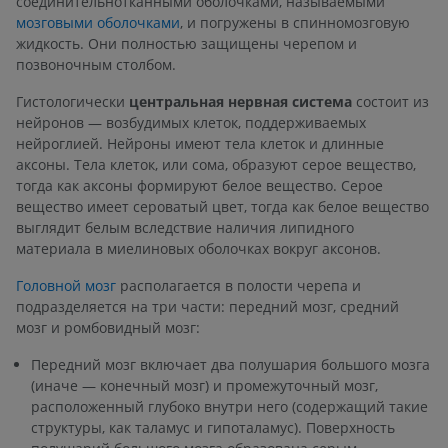
соединительнотканными оболочками, называемыми
мозговыми оболочками
, и погружены в спинномозговую
жидкость. Они полностью защищены черепом и
позвоночным столбом.
Гистологически
центральная нервная система
состоит из
нейронов — возбудимых клеток, поддерживаемых
нейроглией. Нейроны имеют тела клеток и длинные
аксоны. Тела клеток, или сома, образуют серое вещество,
тогда как аксоны формируют белое вещество. Серое
вещество имеет сероватый цвет, тогда как белое вещество
выглядит белым вследствие наличия липидного
материала в миелиновых оболочках вокруг аксонов.
Головной мозг
располагается в полости черепа и
подразделяется на три части: передний мозг, средний
мозг и ромбовидный мозг:
Передний мозг включает два полушария большого мозга
(иначе — конечный мозг) и промежуточный мозг,
расположенный глубоко внутри него (содержащий такие
структуры, как таламус и гипоталамус). Поверхность