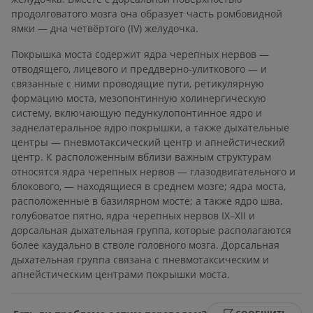
продолговатого мозга она образует часть ромбовидной
ямки — дна четвёртого (IV) желудочка.
Покрышка моста содержит ядра черепных нервов —
отводящего, лицевого и преддверно-улиткового — и
связанные с ними проводящие пути, ретикулярную
формацию моста, мезопонтинную холинергическую
систему, включающую педункулопонтинное ядро и
заднелатеральное ядро покрышки, а также дыхательные
центры — пневмотаксический центр и апнейстический
центр. К расположенным вблизи важным структурам
относятся ядра черепных нервов — глазодвигательного и
блокового, — находящиеся в среднем мозге; ядра моста,
расположенные в базилярном мосте; а также ядро шва,
голубоватое пятно, ядра черепных нервов IX–XII и
дорсальная дыхательная группа, которые располагаются
более каудально в стволе головного мозга. Дорсальная
дыхательная группа связана с пневмотаксическим и
апнейстическим центрами покрышки моста.