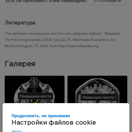
Есть ли проблема с этим переводом?
СООБЩИТЬ
Литература
This definition incorporates text from the wikipedia website - Wikipedia:
The free encyclopedia. (2004, July 22). FL: Wikimedia Foundation, Inc.
Retrieved August 10, 2004, from http://www.wikipedia.org
Галерея
Продолжить, не принимая
Настройки файлов cookie