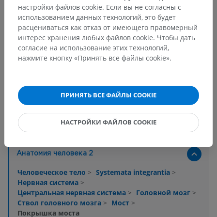
настройки файлов cookie. Если вы не согласны с
использованием данных технологий, это будет
расцениваться как отказ от имеющего правомерный
интерес хранения любых файлов cookie. Чтобы дать
согласие на использование этих технологий,
нажмите кнопку «Принять все файлы cookie».
ПРИНЯТЬ ВСЕ ФАЙЛЫ COOKIE
Анатомическая иерархия
НАСТРОЙКИ ФАЙЛОВ COOKIE
Анатомия человека 2
Человеческое тело
>
Systemata integrantia
>
Нервная система
>
Центральная нервная система
>
Головной мозг
>
Ствол головного мозга
>
Мост
>
Покрышка моста