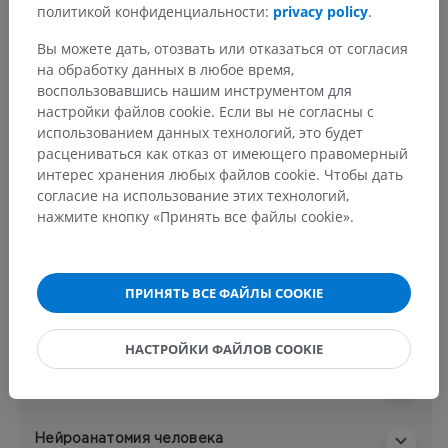
политикой конфиденциальности:
privacy policy
.
Основные структуры:
Вы можете дать, отозвать или отказаться от согласия
Доли большого мозга
на обработку данных в любое время,
Междолевые борозды
воспользовавшись нашим инструментом для
Лобная доля
настройки файлов cookie. Если вы не согласны с
использованием данных технологий, это будет
Парацентральная долька
расцениваться как отказ от имеющего правомерный
Теменная доля
интерес хранения любых файлов cookie. Чтобы дать
Затылочная доля
согласие на использование этих технологий,
нажмите кнопку «Принять все файлы cookie».
Височная доля
Insula
ПРИНЯТЬ ВСЕ ФАЙЛЫ COOKIE
Показать больше
НАСТРОЙКИ ФАЙЛОВ COOKIE
Анатомия человека 1
Нейроанатомия человека