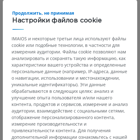
Продолжить, не принимая
Настройки файлов cookie
IMAIOS и некоторые третьи лица используют файлы
cookie или подобные технологии, в частности для
измерения аудитории. Файлы cookie позволяют нам
анализировать и сохранять такую информацию, как
характеристики вашего устройства и определенные
персональные данные (например, IP-адреса, данные
о навигации, использовании и местонахождении,
Анатомическая иерархия
уникальные идентификаторы). Эти данные
обрабатываются в следующих целях: анализ и
улучшение опыта пользователя и/или нашего
контента, продуктов и сервисов, измерение и анализ
Анатомия человека 2
аудитории, взаимодействие с социальными сетями,
отображение персонализированного контента,
Человеческое тело
>
Systemata integrantia
>
измерение производительности и
Нервная система
>
привлекательности контента. Для получения
Центральная нервная система
>
Головной мозг
>
дополнительной информации ознакомьтесь с нашей
Мозг
>
Конечный мозг