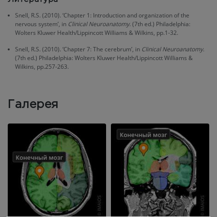
Snell, R.S. (2010). ‘Chapter 1: Introduction and organization of the
nervous system’, in
Clinical Neuroanatomy
. (7th ed.) Philadelphia:
Wolters Kluwer Health/Lippincott Williams & Wilkins, pp.1-32.
Snell, R.S. (2010). ‘Chapter 7: The cerebrum’, in
Clinical Neuroanatomy
.
(7th ed.) Philadelphia: Wolters Kluwer Health/Lippincott Williams &
Wilkins, pp.257-263.
Галерея