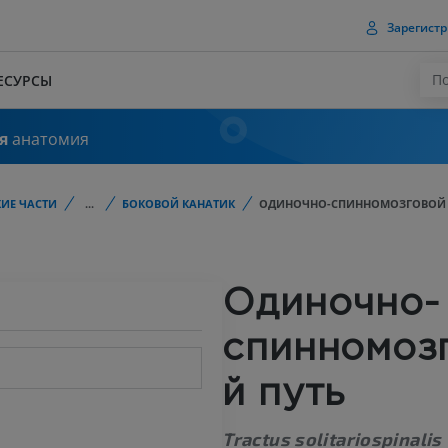
Зарегистр
ЕСУРСЫ
я
анатомия
ИЕ ЧАСТИ
...
БОКОВОЙ КАНАТИК
ОДИНОЧНО-СПИННОМОЗГОВОЙ 
Одиночно-
спинномоз
й путь
Tractus solitariospinalis