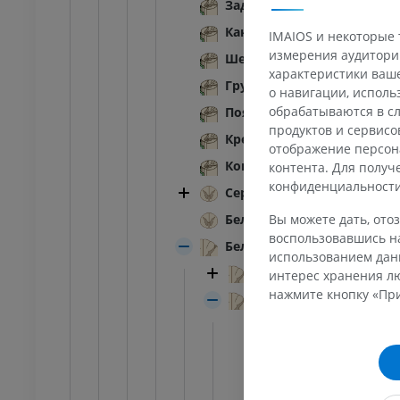
Задняя промежуточная бо
Канатики спинного мозга
я конечность
Нижняя конечность
IMAIOS и некоторые 
трации
Иллюстрации
измерения аудитории
Шейная часть; шейные сег
ИУМ
ПРЕМИУМ
характеристики ваше
Грудная часть; грудные се
о навигации, испол
обрабатываются в сл
Поясничная часть; поясни
Ankle and foot CT
продуктов и сервисо
KT
Крестцовая часть; крестцо
отображение персон
ПРЕМИУМ
Копчиковая часть; копчик
контента. Для полу
конфиденциальност
Серое вещество
Вы можете дать, отоз
Белое вещество
воспользовавшись на
Белое вещество
использованием данн
Передний канатик
интерес хранения лю
нажмите кнопку «При
Боковой канатик
Боковой собстве
Шатрово-спинном
Межпозиционно-