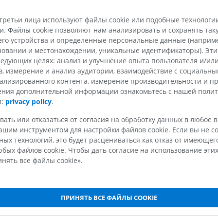
розда
МРТ кисти
МРТ коленно
MPT
MPT
третьи лица используют файлы cookie или подобные технологии
ПРЕМИУМ
ПРЕМИУМ
. Файлы cookie позволяют нам анализировать и сохранять та
менты [1-8]
го устройства и определенные персональные данные (например
гменты [1-12]
ьзовании и местонахождении, уникальные идентификаторы). Эт
Рентгенография
КТ-артрогр
едующих целях: анализ и улучшение опыта пользователя и/или
чные сегменты [1-5]
верхней конечности
коленного с
в, измерение и анализ аудитории, взаимодействие с социальны
Рентгенограммы
КТ артрограм
вые сегменты [1-5]
ализированного контента, измерение производительности и п
ПРЕМИУМ
ПРЕМИУМ
овые сегменты [1- 3]
чения дополнительной информации ознакомьтесь с нашей поли
и:
privacy policy
.
Верхняя конечность
МРТ предпл
Иллюстрации
заднего отд
вать или отказаться от согласия на обработку данных в любое 
MPT
ПРЕМИУМ
шим инструментом для настройки файлов cookie. Если вы не со
ПРЕМИУМ
ых технологий, это будет расцениваться как отказ от имеюще
бых файлов cookie. Чтобы дать согласие на использование этих
Ангиография артерий
нять все файлы cookie».
верхней конечности
МРТ передне
Ангиография
стопы
нный пучок
MPT
БЕСПЛАТНО
озговой путь
ПРЕМИУМ
ПРИНЯТЬ ВСЕ ФАЙЛЫ COOKIE
спинномозговой путь
Visible Human Project
Lower limb 