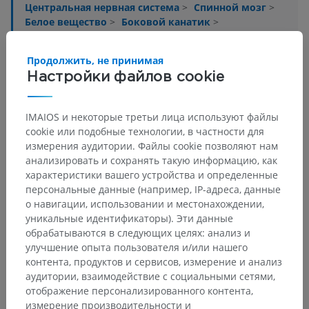
Центральная нервная система
>
Спинной мозг
>
Белое вещество
>
Боковой канатик
>
Спинопреддверный путь
Продолжить, не принимая
Основные структуры:
Нет анатомических терминов,
Настройки файлов cookie
относящихся к этой части тела
IMAIOS и некоторые третьи лица используют файлы
cookie или подобные технологии, в частности для
Нейроанатомия человека
измерения аудитории. Файлы cookie позволяют нам
анализировать и сохранять такую информацию, как
характеристики вашего устройства и определенные
Переводы
персональные данные (например, IP-адреса, данные
о навигации, использовании и местонахождении,
уникальные идентификаторы). Эти данные
обрабатываются в следующих целях: анализ и
улучшение опыта пользователя и/или нашего
Заметили ошибку?
контента, продуктов и сервисов, измерение и анализ
аудитории, взаимодействие с социальными сетями,
Не стесняйтесь предложить поправку, свою версию
отображение персонализированного контента,
перевода или решение по улучшению контента.
измерение производительности и