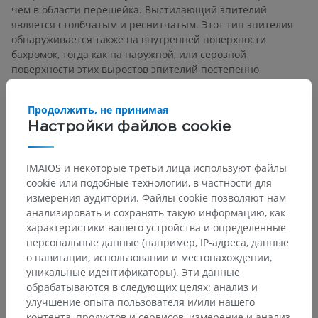
чем в области перешейка. Выстилающий эпителий
является столбчатым и реснитчатым. Этот тип эпителия
обнаруживается также на внутренней поверхности
бахромок, тогда как на наружной, или серозной
поверхности этих выростов эпителий постепенно
переходит в эндотелий брюшины.
Продолжить, не принимая
Считается, что оплодотворение яйцеклетки происходит в
трубе, после чего оплодотворённая яйцеклетка в норме
Настройки файлов cookie
продвигается в матку; однако яйцеклетка может
прикрепляться к стенке маточной трубы и развиваться в
IMAIOS и некоторые третьи лица используют файлы
ней, что приводит к наиболее распространённой форме
cookie или подобные технологии, в частности для
внематочной беременности
. В подобных случаях
измерения аудитории. Файлы cookie позволяют нам
формируются амнион и хорион, однако истинная
анализировать и сохранять такую информацию, как
децидуальная оболочка никогда не образуется;
характеристики вашего устройства и определенные
беременность, как правило, завершается изгнанием
персональные данные (например, IP-адреса, данные
плодного яйца через брюшное отверстие, хотя нередко
о навигации, использовании и местонахождении,
происходит разрыв трубы в брюшинную полость,
уникальные идентификаторы). Эти данные
сопровождающийся выраженным кровотечением и
обрабатываются в следующих целях: анализ и
требующий хирургического вмешательства.
улучшение опыта пользователя и/или нашего
контента, продуктов и сервисов, измерение и анализ