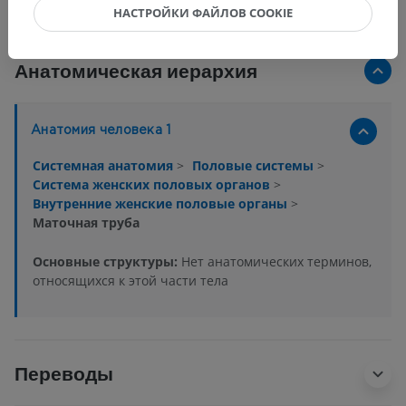
НАСТРОЙКИ ФАЙЛОВ COOKIE
Анатомическая иерархия
Анатомия человека 1
Системная анатомия
>
Половые системы
>
Система женских половых органов
>
Внутренние женские половые органы
>
Маточная труба
Основные структуры:
Нет анатомических терминов,
относящихся к этой части тела
Переводы