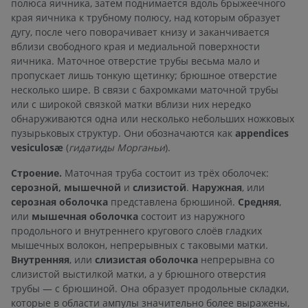
полюса яичника, затем поднимается вдоль брыжеечного
края яичника к трубному полюсу, над которым образует
дугу, после чего поворачивает книзу и заканчивается
вблизи свободного края и медиальной поверхности
яичника. Маточное отверстие трубы весьма мало и
пропускает лишь тонкую щетинку; брюшное отверстие
несколько шире. В связи с бахромками маточной трубы
или с широкой связкой матки вблизи них нередко
обнаруживаются одна или несколько небольших ножковых
пузырьковых структур. Они обозначаются как
appendices
vesiculosæ
(
гидатиды Морганьи
).
Строение.
Маточная труба состоит из трёх оболочек:
серозной, мышечной
и
слизистой
.
Наружная
, или
серозная оболочка
представлена брюшиной.
Средняя
,
или
мышечная оболочка
состоит из наружного
продольного и внутреннего кругового слоёв гладких
мышечных волокон, непрерывных с таковыми матки.
Внутренняя
, или
слизистая оболочка
непрерывна со
слизистой выстилкой матки, а у брюшного отверстия
трубы — с брюшиной. Она образует продольные складки,
которые в области ампулы значительно более выражены,