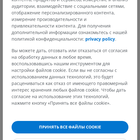
Есть ли проблема с этим переводом?
СООБЩИТЬ
аудитории, взаимодействие с социальными сетями,
отображение персонализированного контента,
измерение производительности и
привлекательности контента. Для получения
Литература
дополнительной информации ознакомьтесь с нашей
политикой конфиденциальности:
privacy policy
.
This definition incorporates text from a public domain edition of Gray's
Anatomy (20th U.S. edition of Gray's Anatomy of the Human Body,
Вы можете дать, отозвать или отказаться от согласия
published in 1918 – from http://www.bartleby.com/107/).
на обработку данных в любое время,
воспользовавшись нашим инструментом для
настройки файлов cookie. Если вы не согласны с
Галерея
использованием данных технологий, это будет
расцениваться как отказ от имеющего правомерный
интерес хранения любых файлов cookie. Чтобы дать
согласие на использование этих технологий,
нажмите кнопку «Принять все файлы cookie».
ПРИНЯТЬ ВСЕ ФАЙЛЫ COOKIE