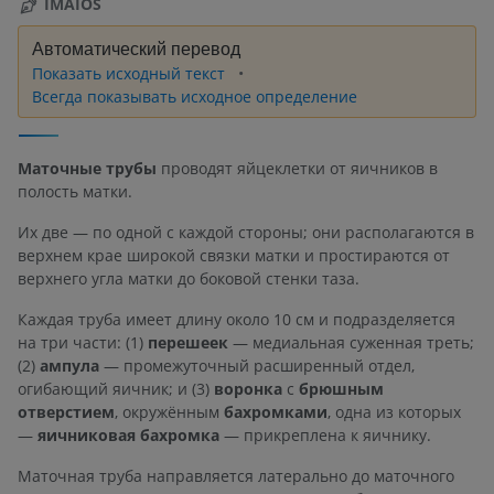
IMAIOS
Автоматический перевод
Показать исходный текст
Всегда показывать исходное определение
Маточные трубы
проводят яйцеклетки от яичников в
полость матки.
Их две — по одной с каждой стороны; они располагаются в
верхнем крае широкой связки матки и простираются от
верхнего угла матки до боковой стенки таза.
Каждая труба имеет длину около 10 см и подразделяется
на три части: (1)
перешеек
— медиальная суженная треть;
(2)
ампула
— промежуточный расширенный отдел,
огибающий яичник; и (3)
воронка
с
брюшным
отверстием
, окружённым
бахромками
, одна из которых
—
яичниковая бахромка
— прикреплена к яичнику.
Маточная труба направляется латерально до маточного