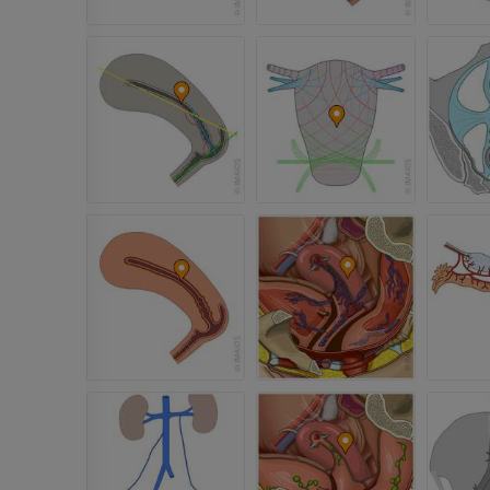
ПРЕМИУМ
Ангиография артерий
верхней конечности
МРТ передне
Ангиография
стопы
MPT
БЕСПЛАТНО
ПРЕМИУМ
Visible Human Project
Фотографии
Lower limb 
KT
ПРЕМИУМ
ПРЕМИУМ
Голень (арт
кости)
KT
БЕСПЛАТНО
Ангиографи
нижних коне
Ангиография