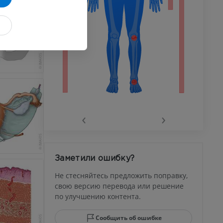
 конечности
го сустава
‹
›
афия
устава
Заметили ошибку?
ма
Не стесняйтесь предложить поправку,
свою версию перевода или решение
по улучшению контента.
юсны и
ела стопы
Сообщить об ошибке