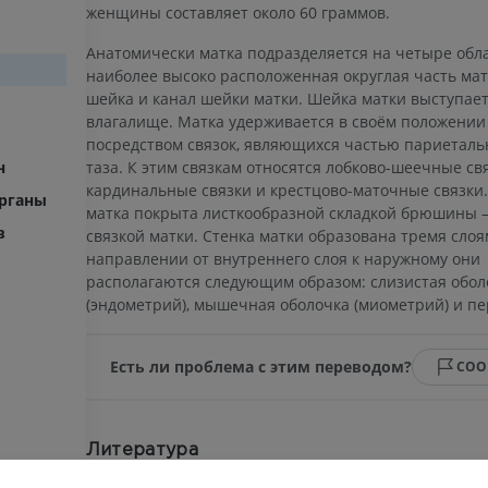
женщины составляет около 60 граммов.
Анатомически матка подразделяется на четыре обла
наиболее высоко расположенная округлая часть матк
шейка и канал шейки матки. Шейка матки выступает
влагалище. Матка удерживается в своём положении 
посредством связок, являющихся частью париеталь
таза. К этим связкам относятся лобково-шеечные свя
н
кардинальные связки и крестцово-маточные связки
рганы
матка покрыта листкообразной складкой брюшины
в
связкой матки. Стенка матки образована тремя слоя
направлении от внутреннего слоя к наружному они
располагаются следующим образом: слизистая обол
(эндометрий), мышечная оболочка (миометрий) и п
Есть ли проблема с этим переводом?
СОО
Литература
This definition incorporates text from
Wikipedia
.