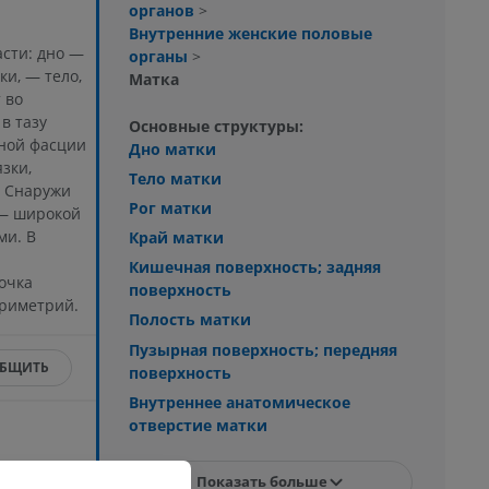
органов
>
Внутренние женские половые
сти: дно —
органы
>
и, — тело,
Матка
 во
в тазу
Основные структуры:
ной фасции
Дно матки
зки,
Тело матки
. Снаружи
Рог матки
 — широкой
ми. В
Край матки
Кишечная поверхность; задняя
очка
поверхность
ериметрий.
Полость матки
Пузырная поверхность; передняя
БЩИТЬ
поверхность
Внутреннее анатомическое
отверстие матки
Показать больше