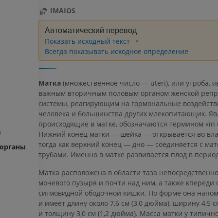
IMAIOS
Автоматический перевод
Показать исходный текст
Всегда показывать исходное определение
Матка
(множественное число — uteri), или утробa, я
важным вторичным половым органом женской репр
системы, реагирующим на гормональные воздействи
человека и большинства других млекопитающих. Яв
происходящие в матке, обозначаются термином «in u
в
Нижний конец матки — шейка — открывается во вл
тогда как верхний конец — дно — соединяется с ма
 органы
трубами. Именно в матке развивается плод в период
Матка расположена в области таза непосредственно
мочевого пузыря и почти над ним, а также кпереди 
сигмовидной ободочной кишки. По форме она напо
и имеет длину около 7,6 см (3,0 дюйма), ширину 4,5 с
и толщину 3,0 см (1,2 дюйма). Масса матки у типичн