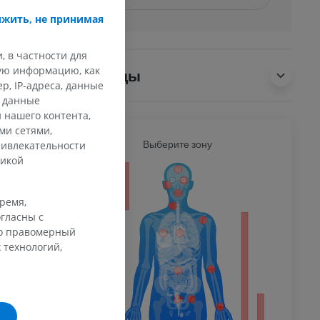
жить, не принимая
, в частности для
кую информацию, как
Переводы
, IP-адреса, данные
и данные
 нашего контента,
ми сетями,
Ь
Выберите зону
ВСЕ Т
ривлекательности
тикой
ечность
время,
гласны с
го правомерный
афия
 технологий,
ечности
ммы