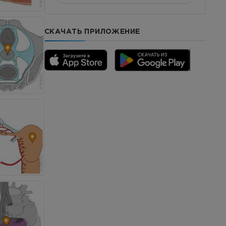
СКАЧАТЬ ПРИЛОЖЕНИЕ
го отдела
CTA
ерии и
я артерий
чностей