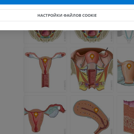
МРТ запястья
МРТ нижней
MPT
MPT
НАСТРОЙКИ ФАЙЛОВ COOKIE
ПРЕМИУМ
ПРЕМИУМ
МРТ локтевого сустава
Hip MRI
MPT
MPT
ПРЕМИУМ
ПРЕМИУМ
МРТ кисти
МРТ коленно
MPT
MPT
ПРЕМИУМ
ПРЕМИУМ
Рентгенография
КТ-артрогр
верхней конечности
коленного с
Рентгенограммы
КТ артрограм
ПРЕМИУМ
ПРЕМИУМ
Верхняя конечность
МРТ предпл
Иллюстрации
заднего отд
MPT
ПРЕМИУМ