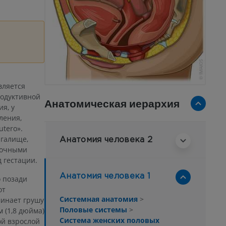
вляется
одуктивной
Анатомическая иерархия
я, у
ления,
tero».
агалище,
Анатомия человека 2
точными
 гестации.
Анатомия человека 1
 позади
от
Системная анатомия
>
минает грушу
Половые системы
>
м (1,8 дюйма)
Система женских половых
ой взрослой