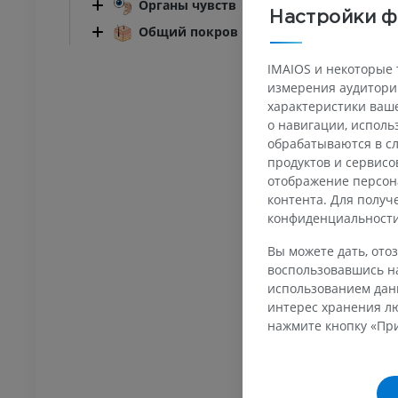
Органы чувств
Настройки ф
Общий покров
IMAIOS и некоторые 
измерения аудитории
характеристики ваше
о навигации, испол
обрабатываются в сл
продуктов и сервисо
ПРЕДПЛЮСНА - СТОПА
отображение персон
контента. Для полу
конфиденциальност
оленного сустава
Ankle MRI
MPT
Вы можете дать, отоз
ИУМ
ПРЕМИУМ
воспользовавшись на
использованием данн
трография
МРТ переднего отдела
интерес хранения лю
ного сустава
стопы
нажмите кнопку «При
трограмма
MPT
ИУМ
ПРЕМИУМ