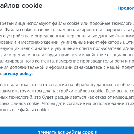
айлов cookie
Продол
Галерея
третьи лица используют файлы cookie или подобные технологии
. Файлы cookie позволяют нам анализировать и сохранять та
го устройства и определенные персональные данные (например
ьзовании и местонахождении, уникальные идентификаторы). Эт
едующих целях: анализ и улучшение опыта пользователя и/или
в, измерение и анализ аудитории, взаимодействие с социальны
ВЕРХНЯЯ КОНЕЧНОСТЬ
НИЖНЯЯ КОНЕЧНОСТ
ализированного контента, измерение производительности и п
чения дополнительной информации ознакомьтесь с нашей поли
и:
privacy policy
.
МРТ верхней
Нижняя кон
Иллюстрации
конечности
вать или отказаться от согласия на обработку данных в любое 
MPT
ПРЕМИУМ
шим инструментом для настройки файлов cookie. Если вы не со
ПРЕМИУМ
ых технологий, это будет расцениваться как отказ от имеюще
Рентгеногр
бых файлов cookie. Чтобы дать согласие на использование этих
МРТ плечевого сустава
нижней кон
нять все файлы cookie».
MPT
Рентгеногра
ПРЕМИУМ
БЕСПЛАТНО
ПРИНЯТЬ ВСЕ ФАЙЛЫ COOKIE