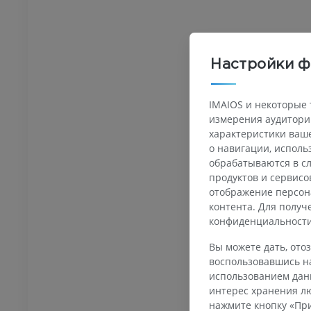
Настройки ф
ПРЕДПЛЮСНА - СТОПА
IMAIOS и некоторые 
оленного сустава
Ankle MRI
MPT
измерения аудитории
характеристики ваше
ИУМ
ПРЕМИУМ
о навигации, испол
обрабатываются в сл
трография
МРТ переднего отдела
продуктов и сервисо
ного сустава
стопы
отображение персон
трограмма
MPT
контента. Для полу
ИУМ
ПРЕМИУМ
конфиденциальност
Вы можете дать, отоз
ижней конечности
МРТ нижней конечности
воспользовавшись на
MPT
использованием данн
ИУМ
ПРЕМИУМ
интерес хранения лю
нажмите кнопку «При