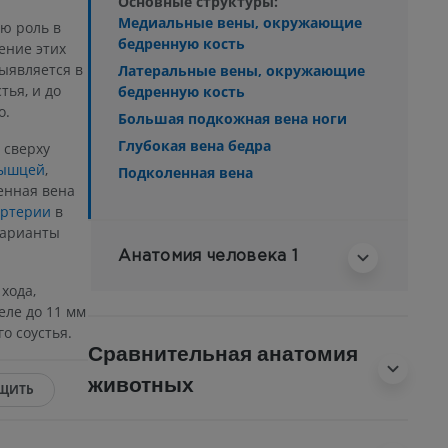
Основные структуры:
Медиальные вены, окружающие
ю роль в
бедренную кость
ение этих
ыявляется в
Латеральные вены, окружающие
тья, и до
бедренную кость
о.
Большая подкожная вена ноги
Глубокая вена бедра
 сверху
мышцей
,
Подколенная вена
ренная вена
артерии
в
варианты
Анатомия человека 1
хода,
еле до 11 мм
о соустья.
Сравнительная анатомия
животных
ЩИТЬ