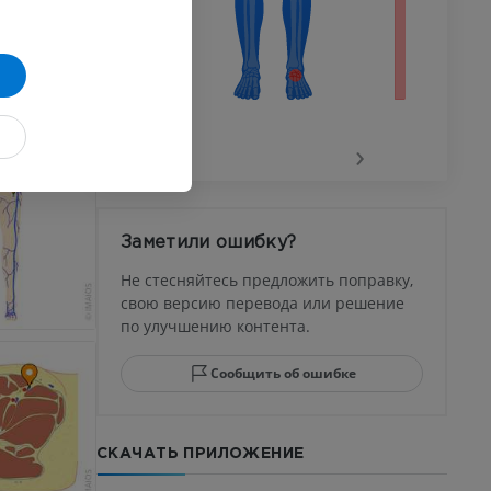
го сустава
‹
›
афия
устава
Заметили ошибку?
ма
Не стесняйтесь предложить поправку,
свою версию перевода или решение
по улучшению контента.
юсны и
ела стопы
Сообщить об ошибке
СКАЧАТЬ ПРИЛОЖЕНИЕ
го отдела