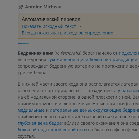
Antoine Micheau
Автоматический перевод
Показать исходный текст
Всегда показывать исходное определение
Бедренная вена
(
v. femoralis
) берёт начало от
подколен
выше уровня
сухожильной щели большой приводяще
сопровождает бедренную артерию на протяжении верх
третей бедра.
В нижней части своего хода она располагается латерал
отношению к артерии; выше — позади неё; а у
паховой
на её медиальной стороне, в одной плоскости с ней. Ве
принимает многочисленные мышечные притоки (в том
медиальные
и
латеральные вены, окружающие бедрен
приблизительно на 4 см ниже паховой связки в неё вп
глубокая вена бедра
; вблизи своего окончания она сое
большой подкожной веной ноги
в области сафено-фемо
соустья.