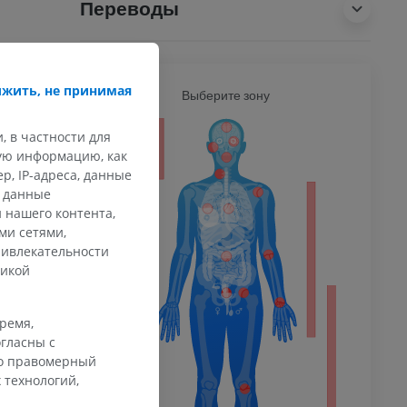
Переводы
жить, не принимая
Ь
Выберите зону
ВСЕ Т
, в частности для
ечность
кую информацию, как
, IP-адреса, данные
и данные
 нашего контента,
афия
ми сетями,
ечности
ривлекательности
ммы
тикой
время,
 конечности
гласны с
го правомерный
 технологий,