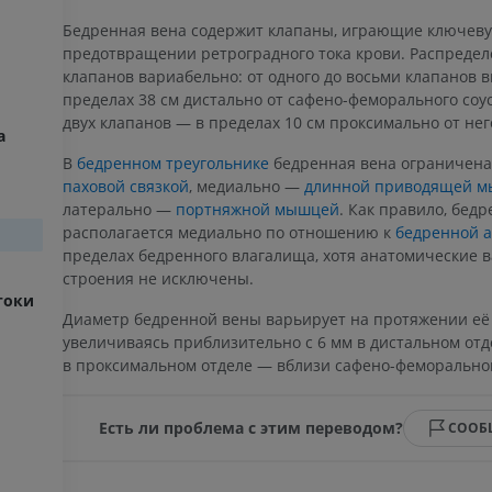
Бедренная вена содержит клапаны, играющие ключеву
предотвращении ретроградного тока крови. Распредел
клапанов вариабельно: от одного до восьми клапанов в
пределах 38 см дистально от сафено-феморального соус
двух клапанов — в пределах 10 см проксимально от нег
а
В
бедренном треугольнике
бедренная вена ограничена
паховой связкой
, медиально —
длинной приводящей 
латерально —
портняжной мышцей
. Как правило, бед
располагается медиально по отношению к
бедренной 
пределах бедренного влагалища, хотя анатомические 
строения не исключены.
токи
Диаметр бедренной вены варьирует на протяжении её 
увеличиваясь приблизительно с 6 мм в дистальном отд
в проксимальном отделе — вблизи сафено-феморальног
Есть ли проблема с этим переводом?
СООБ