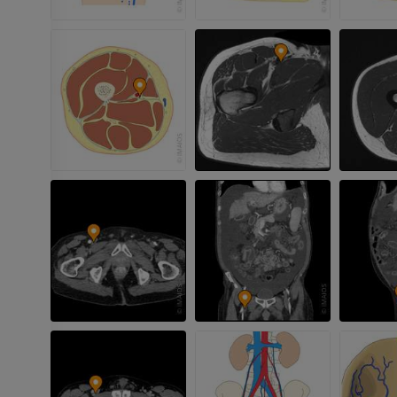
MPT
БЕСПЛАТНО
ПРЕМИУМ
Visible Human Project
Фотографии
Lower limb 
KT
ПРЕМИУМ
ПРЕМИУМ
Голень (арт
кости)
KT
БЕСПЛАТНО
Ангиографи
нижних коне
Ангиография
БЕСПЛАТНО