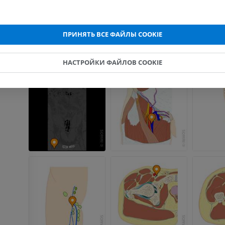
МРТ локтевого сустава
Hip MRI
MPT
MPT
ПРЕМИУМ
ПРЕМИУМ
ПРИНЯТЬ ВСЕ ФАЙЛЫ COOKIE
МРТ кисти
МРТ коленно
MPT
MPT
НАСТРОЙКИ ФАЙЛОВ COOKIE
ПРЕМИУМ
ПРЕМИУМ
Рентгенография
КТ-артрогр
верхней конечности
коленного с
Рентгенограммы
КТ артрограм
ПРЕМИУМ
ПРЕМИУМ
Верхняя конечность
МРТ предпл
Иллюстрации
заднего отд
MPT
ПРЕМИУМ
ПРЕМИУМ
Ангиография артерий
верхней конечности
МРТ передне
Ангиография
стопы