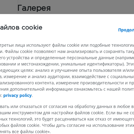
Галерея
айлов cookie
Продол
ВЕРХНЯЯ КОНЕЧНОСТЬ
НИЖНЯЯ КОНЕЧНОСТ
третьи лица используют файлы cookie или подобные технологии
МРТ верхней
Нижняя кон
Иллюстрации
. Файлы cookie позволяют нам анализировать и сохранять та
конечности
MPT
го устройства и определенные персональные данные (например
ПРЕМИУМ
ьзовании и местонахождении, уникальные идентификаторы). Эт
ПРЕМИУМ
едующих целях: анализ и улучшение опыта пользователя и/или
Рентгеногр
в, измерение и анализ аудитории, взаимодействие с социальны
МРТ плечевого сустава
нижней кон
ализированного контента, измерение производительности и п
MPT
Рентгеногра
чения дополнительной информации ознакомьтесь с нашей поли
ПРЕМИУМ
БЕСПЛАТНО
и:
privacy policy
.
вать или отказаться от согласия на обработку данных в любое 
МРТ запястья
МРТ нижней
шим инструментом для настройки файлов cookie. Если вы не со
MPT
MPT
ых технологий, это будет расцениваться как отказ от имеюще
ПРЕМИУМ
ПРЕМИУМ
бых файлов cookie. Чтобы дать согласие на использование этих
нять все файлы cookie».