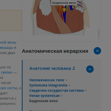
ной вены
й мышцы
и
Анатомическая иерархия
них двух
ьно по
Анатомия человека 2
 связки
—
на
Человеческое тело
>
 числе
Systemata integrantia
>
ную кость
), а
Сердечно-сосудистая система
>
адает
Venae systemicae
>
диняется с
Бедренная вена
рального