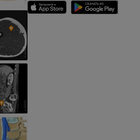
CTA
ерии и
я артерий
чностей